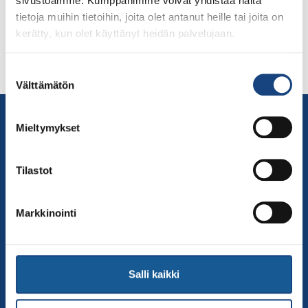
sivustoamme. Kumppanimme voivat yhdistää näitä
hover_type=”none” link=”” border_sizes_top=””
tietoja muihin tietoihin, joita olet antanut heille tai joita on
border_sizes_bottom=”” border_sizes_left=””
kerätty, kun olet käyttänyt heidän palvelujaan.
border_sizes_right=””][fusion_text] Judoliiton
vuosittainen kouluttajakoulutus on tärkeä tapahtuma,
Suostumuksen
jossa seura- […]
Välttämätön
valinta
Yhteystiedot
Mieltymykset
Suomen Judoliitto
Olympiastadion
Tilastot
Paavo Nurmen tie 1
00250 Helsinki
Puh.
050-384 7563
Markkinointi
Soittoaika 8.00 – 15.30
toimisto@judo.fi
Salli kaikki
Sivut
Yhteystiedot