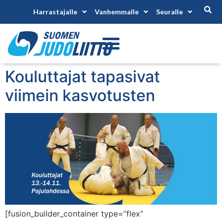
Harrastajalle
Vanhemmalle
Seuralle
Kouluttajat tapasivat
viimein kasvotusten
[fusion_builder_container type=”flex”