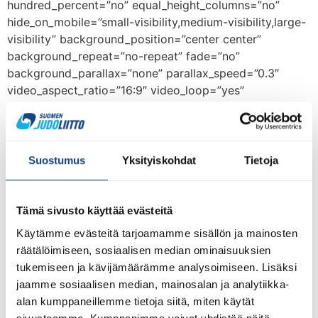
hundred_percent=”no” equal_height_columns=”no”
hide_on_mobile=”small-visibility,medium-visibility,large-
visibility” background_position=”center center”
background_repeat=”no-repeat” fade=”no”
background_parallax=”none” parallax_speed=”0.3″
video_aspect_ratio=”16:9″ video_loop=”yes”
video_mute=”yes” border_style=”solid”]
[fusion_builder_row][fusion_builder_column type=”1_1″
type=”1_1″ background_position=”left top”
background_color=”” border_color=””
Suostumus
Yksityiskohdat
Tietoja
border_style=”solid” border_position=”all”
spacing=”yes” background_image=””
background_repeat=”no-repeat” padding_top=””
Tämä sivusto käyttää evästeitä
padding_right=”” padding_bottom=”” padding_left=””
Käytämme evästeitä tarjoamamme sisällön ja mainosten
margin_top=”0px” margin_bottom=”0px” class=”” id=””
räätälöimiseen, sosiaalisen median ominaisuuksien
animation_type=”” animation_speed=”0.3″
tukemiseen ja kävijämäärämme analysoimiseen. Lisäksi
animation_direction=”left” hide_on_mobile=”small-
jaamme sosiaalisen median, mainosalan ja analytiikka-
visibility,medium-visibility,large-visibility”
alan kumppaneillemme tietoja siitä, miten käytät
center_content=”no” last=”no” min_height=””