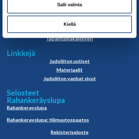
Judoliiton henkilöstö
Salli valinta
Hallitus
Jäsenseurat
Kiellä
Kumppanit
Tapahtumakalenteri
Linkkejä
Judoliiton uutiset
Materiaalit
Judoliiton vanhat sivut
Selosteet
Rahankeräyslupa
Rahankerayslupa
Rahankerayslupa: tilimuutospaatos
Rekisteriseloste