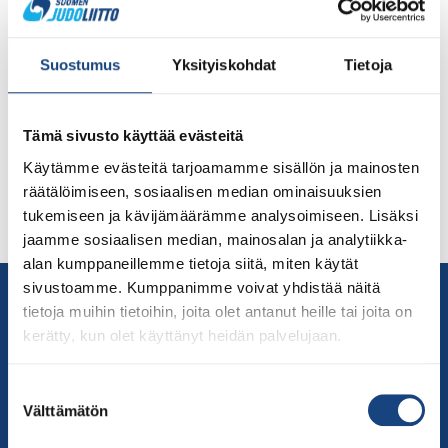
Judoliiton järjestämä perinteinen joululeiri toteutetaan
kaikille ikäluokille Pajulahdessa vuoden 2021 lopussa.
Suostumus
Yksityiskohdat
Tietoja
Samassa yhteydessä järjestetään judovalmennuksen
seminaari ja Winter Camp nuoremmille ikäluokille.
Kaikkien tapahtumien ilmoittautumisaikaa on jatkettu
Tämä sivusto käyttää evästeitä
19.12. saakka. Katso ilmoittautumislinkit ja
ennakkouutiset täältä WinterCamp Katso uutinen täältä
Käytämme evästeitä tarjoamamme sisällön ja mainosten
Maajoukkueleiri U18- U21 Maajoukkueleiri aikuiset
räätälöimiseen, sosiaalisen median ominaisuuksien
Valmennuksen seminaari 28.-29.12. Katso uutinen täältä
tukemiseen ja kävijämäärämme analysoimiseen. Lisäksi
HUOM KAIKKI LEIRILLE JA SEMINAARIIN TULEVAT […]
jaamme sosiaalisen median, mainosalan ja analytiikka-
alan kumppaneillemme tietoja siitä, miten käytät
sivustoamme. Kumppanimme voivat yhdistää näitä
Yhteystiedot
tietoja muihin tietoihin, joita olet antanut heille tai joita on
Suomen Judoliitto
kerätty, kun olet käyttänyt heidän palvelujaan.
Olympiastadion
Paavo Nurmen tie 1
Suostumuksen
00250 Helsinki
Välttämätön
valinta
Puh.
050-384 7563