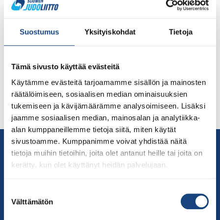
Itäjudo on elpymässä vauhdilla – syksyn tapahtumat
koonneet jo satoja ihmisiä judon pariin Itäjudon
Suostumus
Yksityiskohdat
Tietoja
toiminnan koordinointi on edennyt vauhdikkaasti ja
alueparlamentti on kokoontunut etäyhteyksin
aluepäällikkö Jari Kuokan johdolla. Alueen ensimmäinen
Tämä sivusto käyttää evästeitä
suurempi live-tapahtuma järjestettiin Kuopiossa
lokakuun lopussa alueleirin yhteydessä judoseura
Käytämme evästeitä tarjoamamme sisällön ja mainosten
Sakuran toimiessa isäntänä. Samana viikonloppuna
räätälöimiseen, sosiaalisen median ominaisuuksien
pääsivät myös sovelletun judon harrastajat pitkästä
tukemiseen ja kävijämäärämme analysoimiseen. Lisäksi
aikaa yhdessä tatamille ja savolaiset […]
jaamme sosiaalisen median, mainosalan ja analytiikka-
alan kumppaneillemme tietoja siitä, miten käytät
sivustoamme. Kumppanimme voivat yhdistää näitä
Yhteystiedot
tietoja muihin tietoihin, joita olet antanut heille tai joita on
Suomen Judoliitto
kerätty, kun olet käyttänyt heidän palvelujaan.
Olympiastadion
Paavo Nurmen tie 1
Suostumuksen
00250 Helsinki
Välttämätön
valinta
Puh.
050-384 7563