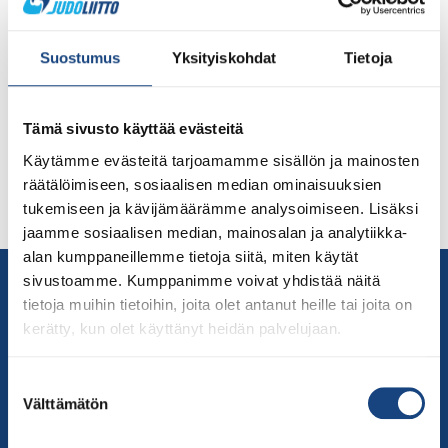
syksyn SM-kilpailut otellaan Ideaparkin Bläk Boksissa
30.9.2023. Judon monipuolisuutta pääsee seuraamaan
parajudon, veteraanijudon (yli 3o-vuotiaat), aikuisten ja
Suostumus
Yksityiskohdat
Tietoja
nuorten joukkuekilpailun sekä katan SM-kilpailujen
myötä. Tapahtuman järjestää Orimattilan Judoseura
yhteistyössä Ideapark Lempäälän ja Suomen Judoliiton
Tämä sivusto käyttää evästeitä
kanssa. Eri SM-tyyppien ilmoittautuminen on nyt avattu
Käytämme evästeitä tarjoamamme sisällön ja mainosten
Judokisa -järjestelmään. Löydät kilpailukutsut alla
räätälöimiseen, sosiaalisen median ominaisuuksien
olevista linkeistä. Kilpailijoiden ilmoittautuminen päättyy
tukemiseen ja kävijämäärämme analysoimiseen. Lisäksi
[…]
jaamme sosiaalisen median, mainosalan ja analytiikka-
alan kumppaneillemme tietoja siitä, miten käytät
Yhteystiedot
sivustoamme. Kumppanimme voivat yhdistää näitä
tietoja muihin tietoihin, joita olet antanut heille tai joita on
Suomen Judoliitto
kerätty, kun olet käyttänyt heidän palvelujaan.
Olympiastadion
Paavo Nurmen tie 1
Suostumuksen
00250 Helsinki
Välttämätön
valinta
Puh.
050-384 7563
Soittoaika 8.00 – 15.30