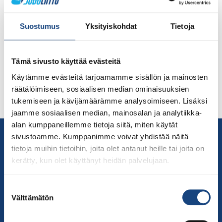
Nuori judokomeetta Pihla Salonen (Porin Fudoshin)
otteli junioreiden (U21) Euroopan mestariksi naisten alle
Suostumus
Yksityiskohdat
Tietoja
52 kg:n painoluokassa Prahassa 15.9.2022. Hän kukisti
finaalissa hallitsevan maailmanmestarin, Chloe
Devicotorin (FRA). Salonen kommentoi mediahumun
Tämä sivusto käyttää evästeitä
keskeltä voitokasta ottelupäiväänsä: ”Euroopan
Käytämme evästeitä tarjoamamme sisällön ja mainosten
mestaruus merkitsee sitä, että se työ, mitä oon tehnyt
räätälöimiseen, sosiaalisen median ominaisuuksien
näkyi äsken, että jotain asioita on tehty oikein. Kyllä EM-
tukemiseen ja kävijämäärämme analysoimiseen. Lisäksi
voitto merkitsee aika paljon. Saa […]
jaamme sosiaalisen median, mainosalan ja analytiikka-
alan kumppaneillemme tietoja siitä, miten käytät
Yhteystiedot
sivustoamme. Kumppanimme voivat yhdistää näitä
Suomen Judoliitto
tietoja muihin tietoihin, joita olet antanut heille tai joita on
kerätty, kun olet käyttänyt heidän palvelujaan.
Olympiastadion
Paavo Nurmen tie 1
Suostumuksen
00250 Helsinki
Välttämätön
valinta
Puh.
050-384 7563
Soittoaika 8.00 – 15.30