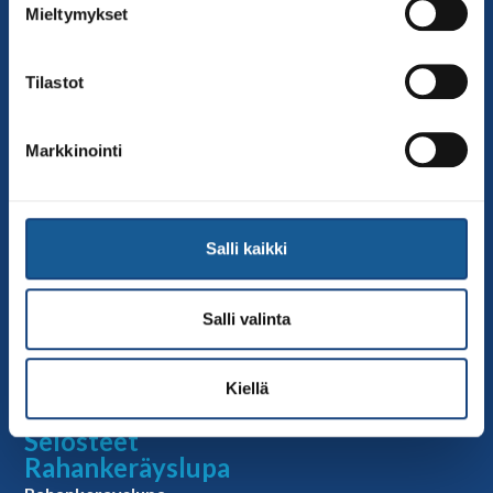
Mieltymykset
toimisto@judo.fi
Sivut
Tilastot
Yhteystiedot
Judoliiton henkilöstö
Markkinointi
Hallitus
Jäsenseurat
Kumppanit
Salli kaikki
Tapahtumakalenteri
Linkkejä
Salli valinta
Judoliiton uutiset
Materiaalit
Kiellä
Judoliiton vanhat sivut
Selosteet
Rahankeräyslupa