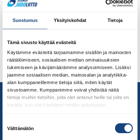
Urheilutoimittajain liitto on valinnut vuoden 2021 judon
parhaaksi urheilijaksi raskaan sarjan (+ 100 kg) Martti
Suostumus
Yksityiskohdat
Tietoja
Puumalaisen (Meido-kan Helsinki). Martti Puumalainen
teki vakuuttavan judovuoden 2021, jolloin hän nosti
merkittävästi sijoitustaan maailman listalla, saavutti
Tämä sivusto käyttää evästeitä
MM-kilpailuissa pistesijan (7.) ja toi sotilaiden MM-
kilpailuista pronssimitalin ja voitti useita
Käytämme evästeitä tarjoamamme sisällön ja mainosten
maailmanluokan kilpailijoita kansainvälisissä
räätälöimiseen, sosiaalisen median ominaisuuksien
turnauksissa. Urheilutoimittajien valinta vuoden
tukemiseen ja kävijämäärämme analysoimiseen. Lisäksi
judokaksi oli Martille jo kolmas […]
jaamme sosiaalisen median, mainosalan ja analytiikka-
alan kumppaneillemme tietoja siitä, miten käytät
sivustoamme. Kumppanimme voivat yhdistää näitä
Yhteystiedot
tietoja muihin tietoihin, joita olet antanut heille tai joita on
Suomen Judoliitto
kerätty, kun olet käyttänyt heidän palvelujaan.
Olympiastadion
Paavo Nurmen tie 1
Suostumuksen
00250 Helsinki
Välttämätön
valinta
Puh.
050-384 7563