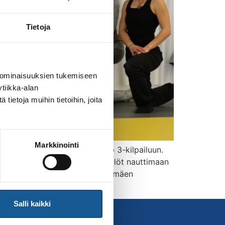
Tietoja
 ominaisuuksien tukemiseen
tiikka-alan
ietoja muihin tietoihin, joita
Markkinointi
alla yhdistettynä Samurai Cup 3-kilpailuun.
issa tehtävissä toimivat henkilöt nauttimaan
kaa Samurai Cupin jälkeen Myyrmäen
Salli kaikki