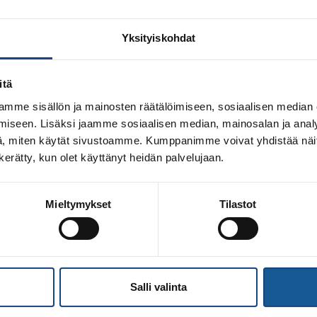
Yksityiskohdat
itä
mme sisällön ja mainosten räätälöimiseen, sosiaalisen median
iseen. Lisäksi jaamme sosiaalisen median, mainosalan ja analy
, miten käytät sivustoamme. Kumppanimme voivat yhdistää näitä t
n kerätty, kun olet käyttänyt heidän palvelujaan.
Mieltymykset
Tilastot
atoimijapäivät järjestetään tänä vuonna 27.-28.8.2022 Vanta
jestettävä tapahtuma kokoaan yhteen judoseuroissa erilais
ja keskustelemaan ajankohtaisista asioista. Tapahtuma al
sunnuntaina noin klo 15. Tapahtuma on […]
Salli valinta