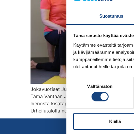
Suostumus
Tämä sivusto käyttää eväste
Käytämme evästeitä tarjoama
ja kävijämäärämme analysoim
kumppaneillemme tietoja siitä
olet antanut heille tai joita o
Suostumuksen
Välttämätön
valinta
Jokavuotiset Judoliiton Seurajohtaja- ja seur
Tämä Vantaan Jukaran kanssa yhteistyössä jär
hienosta kisatapahtumasta, verkostoitumaan 
Urheilutalolla noin klo 15 aikaan ja päättyy 
Kiellä