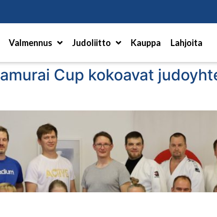
Hae
Valmennus
Judoliitto
Kauppa
Lahjoita
Samurai Cup kokoavat judoyht