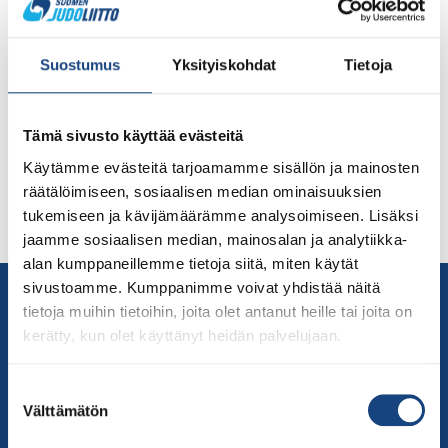
Judon SM-kilpailut kaksipäiväisenä Bläk Boksissa
Vuoden 2024 judon SM-kilpailuista on tulossa todellinen
Suostumus
Yksityiskohdat
Tietoja
lajin superviikonloppu, kun kaikki SM-kategoriat
otellaan kaksipäiväisessä tapahtumassa Ideaparki Bläk
Boksissa. Mukana ovat kaikki ikäluokat alle 18-
Tämä sivusto käyttää evästeitä
vuotiaista veteraaneihin ja yleisistä sarjoista parajudoon
ja kataan. Sunnuntaina otellaan lisäksi aikuisten Mixed
Käytämme evästeitä tarjoamamme sisällön ja mainosten
Team -joukkuekilpailu. Mukana on kaikkien ikä- ja
räätälöimiseen, sosiaalisen median ominaisuuksien
kilpailukategorioiden parhaimmisto. Vuoden 2023
tukemiseen ja kävijämäärämme analysoimiseen. Lisäksi
aikuisten EM-voittaja Martti […]
jaamme sosiaalisen median, mainosalan ja analytiikka-
alan kumppaneillemme tietoja siitä, miten käytät
sivustoamme. Kumppanimme voivat yhdistää näitä
Yhteystiedot
tietoja muihin tietoihin, joita olet antanut heille tai joita on
Suomen Judoliitto
kerätty, kun olet käyttänyt heidän palvelujaan.
Olympiastadion
Paavo Nurmen tie 1
Suostumuksen
00250 Helsinki
Välttämätön
valinta
Puh.
050-384 7563