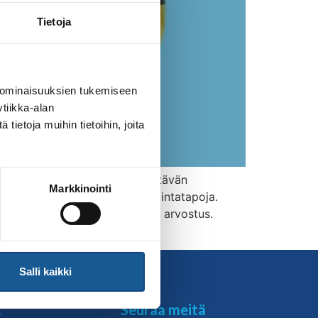
Tietoja
 ominaisuuksien tukemiseen
tiikka-alan
ietoja muihin tietoihin, joita
nnustaa seuroja toimimaan kestävän
Markkinointi
päristön kannalta fiksuja toimintatapoja.
iin liittyy muiden kunnioitus ja arvostus.
Salli kaikki
t
Seuraa meitä