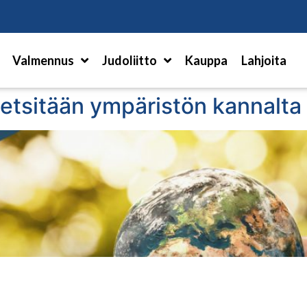
Hae
Valmennus
Judoliitto
Kauppa
Lahjoita
a etsitään ympäristön kannalta