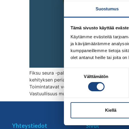
Suostumus
Tämä sivusto käyttää eväste
Käytämme evästeitä tarjoama
ja kävijämäärämme analysoim
kumppaneillemme tietoja siitä
olet antanut heille tai joita o
Suostumuksen
Fiksu seura -palkinnolla palkitaan ympäristö
Välttämätön
valinta
kehityksen periaatteiden mukaisesti. Fiksu se
Toimintatavat voivat liittyä esim. liikenteeseen
Vastuullisuus muista ja oman toiminnan arvioi
Kiellä
Yhteystiedot
Sivut