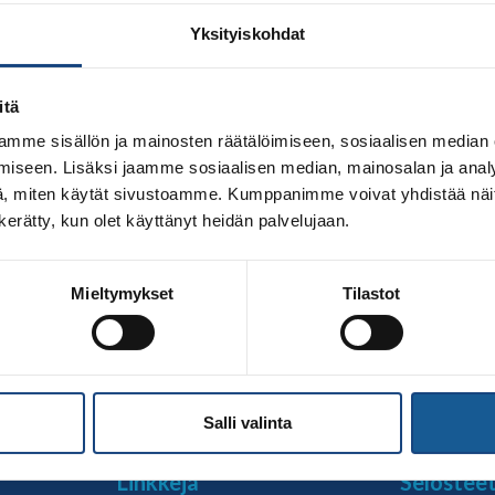
Yksityiskohdat
itä
mme sisällön ja mainosten räätälöimiseen, sosiaalisen median
iseen. Lisäksi jaamme sosiaalisen median, mainosalan ja analy
, miten käytät sivustoamme. Kumppanimme voivat yhdistää näitä t
n kerätty, kun olet käyttänyt heidän palvelujaan.
n kannalta fiksusti toimiva seura Olympiakomitea haluaa ka
Mieltymykset
Tilastot
ura palkinnolla palkitaan seura, joka on ottanut käyttöön ym
, tapahtumiin, ravintoon, välineisiin, viestintään. Judossa laj
nti ovat osa […]
Salli valinta
Linkkejä
Selostee