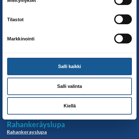
Mieltymykset
Sivut
Yhteystiedot
Tilastot
Judoliiton henkilöstö
Hallitus
Markkinointi
Jäsenseurat
Kumppanit
Tapahtumakalenteri
Salli kaikki
Linkkejä
Judoliiton uutiset
Salli valinta
Materiaalit
Judoliiton vanhat sivut
Kiellä
Selosteet
Rahankeräyslupa
Rahankerayslupa