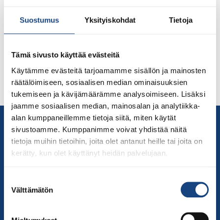
Tshekin Prahassa otellaan viikonloppuna European Open
Suostumus
Yksityiskohdat
Tietoja
-turnaus, jossa kamppailee viisi suomalaista judokaa
päävalmentaja Rok Draksicin valmentaessa. Suomen
joukkueen kilpailijat ovat: Naiset alle 63 kg, Emilia
Tämä sivusto käyttää evästeitä
Kanerva, Kirkkonummen Judoseurasta Miehet alle 66
kg, Luukas Saha, Riihimäen Judoseura Miehet alle 73 kg,
Käytämme evästeitä tarjoamamme sisällön ja mainosten
Turpal Djoukaev, Hämeenlinnan Judoseura Miehet alle
räätälöimiseen, sosiaalisen median ominaisuuksien
73 kg, Valtteri Olin, Keravan Bodonos Miehet alle 81 […]
tukemiseen ja kävijämäärämme analysoimiseen. Lisäksi
jaamme sosiaalisen median, mainosalan ja analytiikka-
alan kumppaneillemme tietoja siitä, miten käytät
Yhteystiedot
sivustoamme. Kumppanimme voivat yhdistää näitä
Suomen Judoliitto
tietoja muihin tietoihin, joita olet antanut heille tai joita on
Olympiastadion
kerätty, kun olet käyttänyt heidän palvelujaan.
Paavo Nurmen tie 1
00250 Helsinki
Suostumuksen
Puh.
050-384 7563
Välttämätön
valinta
Soittoaika 8.00 – 15.30
toimisto@judo.fi