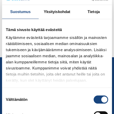
Vappuleirille, joka on suunnattu U13-U18 nuorille kautta
koko maan. Joutsan Tarmo järjestää vauhdikkaan
Suostumus
Yksityiskohdat
Tietoja
vappuleirin paikkakunnan vanhan koulun jumppasalissa
U13-U18 -ikäisille judokoille. Judon lisäksi teemana on
vappuaiheista ohjelmaa 29.4-1.5.2022. Leirin
Tämä sivusto käyttää evästeitä
valmennuksesta vastaavat valmentajat: Jasmine Aho,
Käytämme evästeitä tarjoamamme sisällön ja mainosten
Ruslan Pinhasov, Manne Isoranta ja Tuomas Rantanen.
räätälöimiseen, sosiaalisen median ominaisuuksien
Paikka: Koulutie 3, Joutsa 19650, vanha yläasteen
tukemiseen ja kävijämäärämme analysoimiseen. Lisäksi
jumppasali. Ohjelma […]
jaamme sosiaalisen median, mainosalan ja analytiikka-
alan kumppaneillemme tietoja siitä, miten käytät
Yhteystiedot
sivustoamme. Kumppanimme voivat yhdistää näitä
Suomen Judoliitto
tietoja muihin tietoihin, joita olet antanut heille tai joita on
Olympiastadion
kerätty, kun olet käyttänyt heidän palvelujaan.
Paavo Nurmen tie 1
00250 Helsinki
Suostumuksen
Välttämätön
Puh.
050-384 7563
valinta
Soittoaika 8.00 – 15.30