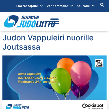
Harrastajalle
Vanhemmalle
Seuralle
Judon Vappuleiri nuorille
Joutsassa
Tervetuloa Joutsan Tarmon järjestämälle judon