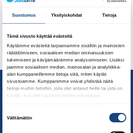
onnitella judoperhettämme. Vaikka kulunut vuosi on
ollut jälleen vaikea, olemme kuitenkin saaneet
Suostumus
Yksityiskohdat
Tietoja
järjestettyä erilaista judotoimintaa ympäri Suomen.
Kiitos innostamisesta ja omistautumisesta kaikille
seurojen vastuuhenkilöille, harrastajille, urheilijoille,
Tämä sivusto käyttää evästeitä
erilaisten judotapahtumien järjestäjille, komissioiden ja
Käytämme evästeitä tarjoamamme sisällön ja mainosten
valiokuntien jäsenille, valmentajille, tuomareille sekä
räätälöimiseen, sosiaalisen median ominaisuuksien
liiton hallitukselle ja työntekijöille. Onnittelut myös
tukemiseen ja kävijämäärämme analysoimiseen. Lisäksi
kaikille mitalisteille ja erilaisten […]
jaamme sosiaalisen median, mainosalan ja analytiikka-
alan kumppaneillemme tietoja siitä, miten käytät
Yhteystiedot
sivustoamme. Kumppanimme voivat yhdistää näitä
Suomen Judoliitto
tietoja muihin tietoihin, joita olet antanut heille tai joita on
Olympiastadion
kerätty, kun olet käyttänyt heidän palvelujaan.
Paavo Nurmen tie 1
Suostumuksen
00250 Helsinki
Välttämätön
valinta
Puh.
050-384 7563
Soittoaika 8.00 – 15.30