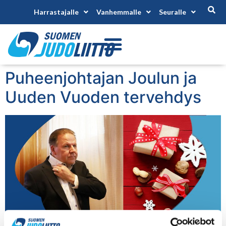
Harrastajalle
Vanhemmalle
Seuralle
Puheenjohtajan Joulun ja
Uuden Vuoden tervehdys
Kun vuosi alkaa olemaan jo lopuillaan, haluan kiittää ja