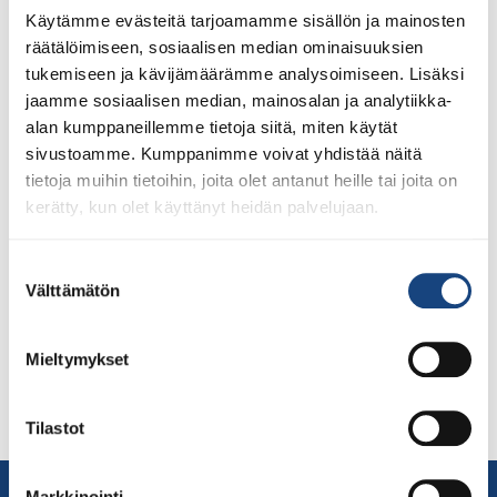
Käytämme evästeitä tarjoamamme sisällön ja mainosten
räätälöimiseen, sosiaalisen median ominaisuuksien
tukemiseen ja kävijämäärämme analysoimiseen. Lisäksi
jaamme sosiaalisen median, mainosalan ja analytiikka-
alan kumppaneillemme tietoja siitä, miten käytät
sivustoamme. Kumppanimme voivat yhdistää näitä
tietoja muihin tietoihin, joita olet antanut heille tai joita on
Judoliitto järjesti yhdessä Urhean kanssa judoseuroille
kerätty, kun olet käyttänyt heidän palvelujaan.
avoimet ovet lauantaina 21.8.2021. Judoliitto oli
ensimmäinen lajiliitto, joka toteutti vuorovaikutteisen
Suostumuksen
live-tapahtuman syyskauden alkaessa. Urhean avoimiin
Välttämätön
valinta
oviin osallistui myös neljä entistä Judoliiton
päävalmentajaa, jotka olivat tyytyväisiä näkemäänsä.
Suomen judoseuroille oli lähetetty avoin kutsu Urhean
Mieltymykset
avoimista päivistä ja mukana oli pitkän linjan
judovaikuttajia, arvokisamitalisteja, seuratoimijoita sekä
Tilastot
judokoiden vanhempia ja tukijoukkoja. […]
Markkinointi