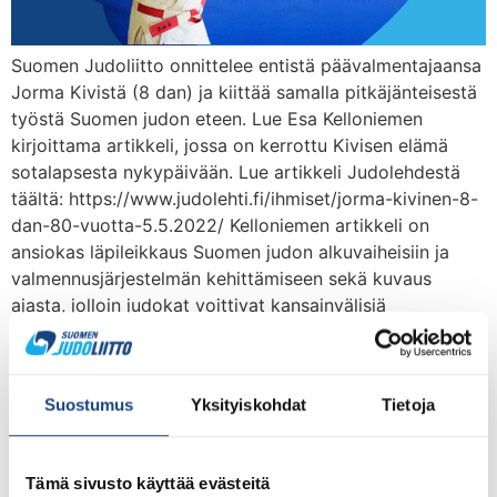
Suomen Judoliitto onnittelee entistä päävalmentajaansa
Jorma Kivistä (8 dan) ja kiittää samalla pitkäjänteisestä
työstä Suomen judon eteen. Lue Esa Kelloniemen
kirjoittama artikkeli, jossa on kerrottu Kivisen elämä
sotalapsesta nykypäivään. Lue artikkeli Judolehdestä
täältä: https://www.judolehti.fi/ihmiset/jorma-kivinen-8-
dan-80-vuotta-5.5.2022/ Kelloniemen artikkeli on
ansiokas läpileikkaus Suomen judon alkuvaiheisiin ja
valmennusjärjestelmän kehittämiseen sekä kuvaus
ajasta, jolloin judokat voittivat kansainvälisiä
arvokisamitaleja. Lainaus artikkelista: […]
Judoliiton päävalmentajat
Suostumus
Yksityiskohdat
Tietoja
kohtasivat Urheassa
Tämä sivusto käyttää evästeitä