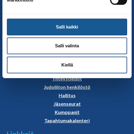
Yhteystiedot
Suomen Judoliitto
Olympiastadion
Paavo Nurmen tie 1
Salli kaikki
00250 Helsinki
Puh.
050-384 7563
Salli valinta
Soittoaika 8.00 – 15.30
toimisto@judo.fi
Kiellä
Sivut
Yhteystiedot
Judoliiton henkilöstö
Hallitus
Jäsenseurat
Kumppanit
Tapahtumakalenteri