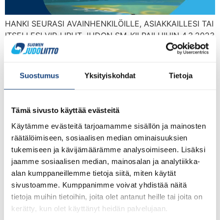
HANKI SEURASI AVAINHENKILÖILLE, ASIAKKAILLESI TAI
ITSELLESI VIP-LIPUT JUDON SM-KILPAILUIHIN 4.3.2023
Ideapark Lempäälä ja Judoliitto organisoivat yhdessä
Bläk Boksin VIP Klubille kutsuvierastilaisuuden, johon on
rajoitettu määrä myynnissä VIP -lippuja hintaa 59 e (+
Suostumus
Yksityiskohdat
Tietoja
toimituskulut). Tarjoamme mieleenpainuvan elämyksen,
johon voi yhdistää rauhallisen ruokailun sekä
katsomoelämyksen SM-katsomossa. Perusliput 15
Tämä sivusto käyttää evästeitä
e/päivä ovat myynnissä vain Bläk Boksin ovelta
Käytämme evästeitä tarjoamamme sisällön ja mainosten
kilpailupäivinä (alle […]
räätälöimiseen, sosiaalisen median ominaisuuksien
Veteraanien SM-kilpailuissa
tukemiseen ja kävijämäärämme analysoimiseen. Lisäksi
jaamme sosiaalisen median, mainosalan ja analytiikka-
kamppailtiin tosissaan
alan kumppaneillemme tietoja siitä, miten käytät
kavereita vastaan
sivustoamme. Kumppanimme voivat yhdistää näitä
tietoja muihin tietoihin, joita olet antanut heille tai joita on
kerätty, kun olet käyttänyt heidän palvelujaan.