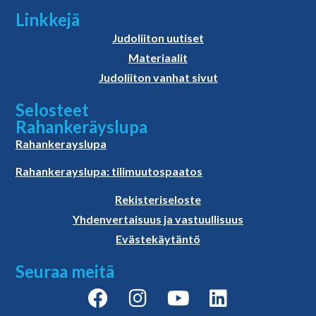
Linkkejä
Judoliiton uutiset
Materiaalit
Judoliiton vanhat sivut
Selosteet
Rahankeräyslupa
Rahankerayslupa
Rahankerayslupa: tilimuutospaatos
Rekisteriseloste
Yhdenvertaisuus ja vastuullisuus
Evästekäytäntö
Seuraa meitä