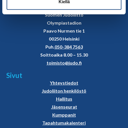
Kiellä
Yhteystiedot
Suomen Judoliitto
Olympiastadion
Paavo Nurmen tie 1
00250 Helsinki
Puh.
050-384 7563
Soittoaika 8.00 – 15.30
toimisto@judo.fi
Sivut
Yhteystiedot
Judoliiton henkilöstö
Hallitus
Jäsenseurat
Kumppanit
Tapahtumakalenteri