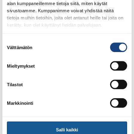
[…]
alan kumppaneillemme tietoja siitä, miten käytät
sivustoamme. Kumppanimme voivat yhdistää näitä
Vuoden ensimmäiset
tietoja muihin tietoihin, joita olet antanut heille tai joita on
judokilpailut
kerätty, kun olet käyttänyt heidän palvelujaan.
koronarajoituksin
Suostumuksen
Ideaparkissa 22.1.
Välttämätön
valinta
lauantaina
Mieltymykset
Tilastot
Markkinointi
Salli kaikki
Vuoden ensimmäiset judokilpailut Ideaparkissa 22.1.