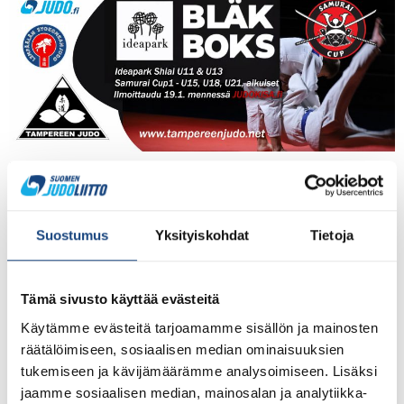
Kaikki judokat ja judoseurat ovat tervetulleita
Tampereen Judon järjestämään kilpailupäivään
Lempäälän Ideaparkiin 22.1.2022. Tapahtuman
järjestäminen on mahdollista haastavasta
Suostumus
Yksityiskohdat
Tietoja
koronatilanteesta riippumatta siksi, että Tampereen
Judo, Ideapark ja Lempäälän Syokonkan ovat
yhteistoimin laatineet tapahtumasta tarkan ja
Tämä sivusto käyttää evästeitä
ennakoivan turvallisuussuunnitelman huomioiden
Käytämme evästeitä tarjoamamme sisällön ja mainosten
Pirkanmaan AVI:n ja tartuntatautilääkärin lausunnot.
räätälöimiseen, sosiaalisen median ominaisuuksien
Poikkeuksellisesti molemmat kilpailut järjestetään ilman
tukemiseen ja kävijämäärämme analysoimiseen. Lisäksi
yleisöä ja eri ikäluokat toisistaan rajaten sekä seuraten
jaamme sosiaalisen median, mainosalan ja analytiikka-