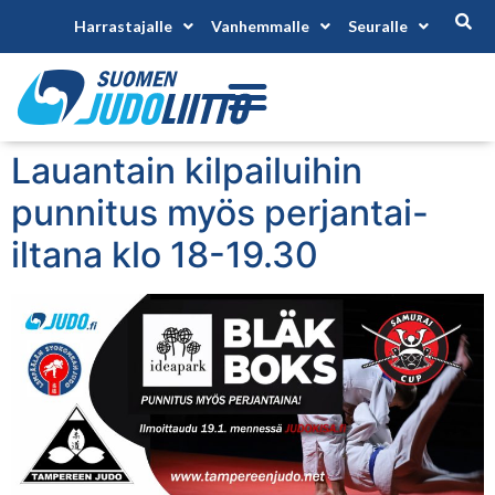
Harrastajalle
Vanhemmalle
Seuralle
Lauantain kilpailuihin
punnitus myös perjantai-
iltana klo 18-19.30