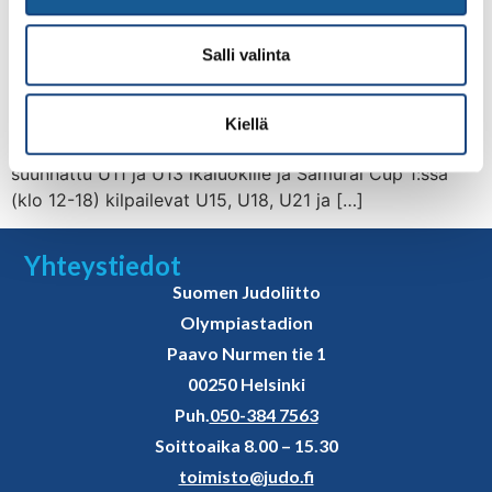
lauantaina Tampereen Judo järjestää Pirkanmaan
aluehallintoviraston ohjeiden mukaan 22.1.2022 kaksi
Salli valinta
judokilpailua Lempäälän Ideaparkissa ilman yleisöä –
Ideapark Shiain sekä Samurai Cup 1 -kilpailun.
Kilpailukutsut: Ideapark Shiai_KUTSU_22.1.2022 Samurai
Kiellä
Cup 1_KUTSU_22.1.2022 Idepark Shiai (klo 9-11.30) on
suunnattu U11 ja U13 ikäluokille ja Samurai Cup 1:ssä
(klo 12-18) kilpailevat U15, U18, U21 ja […]
Yhteystiedot
Suomen Judoliitto
Olympiastadion
Paavo Nurmen tie 1
00250 Helsinki
Puh.
050-384 7563
Soittoaika 8.00 – 15.30
toimisto@judo.fi