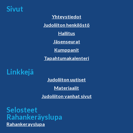
Sivut
Yhteystiedot
Judoliiton henkilöstö
Hallitus
Jäsenseurat
Kumppanit
Tapahtumakalenteri
Linkkejä
Judoliiton uutiset
Materiaalit
Judoliiton vanhat sivut
Selosteet
Rahankeräyslupa
Rahankerayslupa