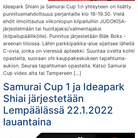
Ideapark Shiain ja Samurai Cup 1:n yhteyteen on lisätty
punnitusmahdollisuus perjantaille klo 18-19.30. Vielä
ehdit ilmoittautua viikonlopun kilpailuihin JUDOKISA-
järjestelmään tai huoltajaksi/valmentajaksi
(kilpailupäällikölle). Punnitus järjestetään Bläk Boks -
areenan tiloissa. Lähin parkkipaikka-alue sijaitsee lähellä
C-ovia, jonka on vieressä apteekki. Suuntaa ovelta kohti
opasteita, suoraan ohi kauppakeskuksen tapahtuma-
aukion. Seuraa tapahtuman opasteita. Katso Samurai
Cup video alta tai Tampereen […]
Samurai Cup 1 ja Ideapark
Shiai järjestetään
Lempäälässä 22.1.2022
lauantaina