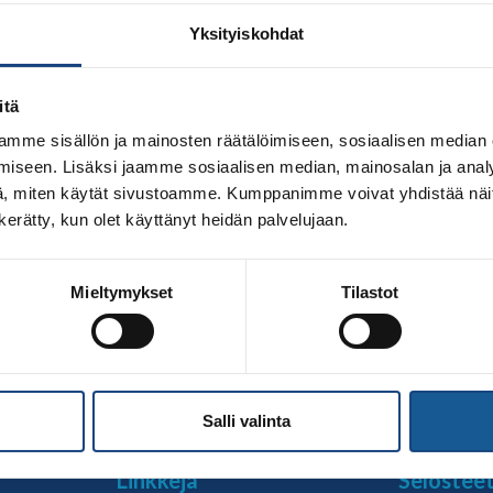
Yksityiskohdat
itä
mme sisällön ja mainosten räätälöimiseen, sosiaalisen median
iseen. Lisäksi jaamme sosiaalisen median, mainosalan ja analy
, miten käytät sivustoamme. Kumppanimme voivat yhdistää näitä t
n kerätty, kun olet käyttänyt heidän palvelujaan.
021 Suomen Judoliiton Vyökoekomissio järjestää graduoijan
Mieltymykset
Tilastot
duoijille, vyöarvovaatimus vähintään 2. Kyu. Koulutus alkaa kl
iemmista koulutuksista poikkeavia erityisjärjestelyjä: Gra
daan koulutettavien turvaetäisyydet. Tilaan tultaessa kasvoi
Salli valinta
Linkkejä
Selostee