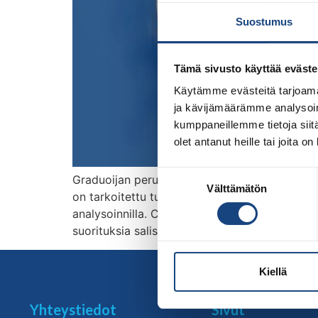
Suostumus
Tämä sivusto käyttää eväste
Käytämme evästeitä tarjoama
ja kävijämäärämme analysoim
kumppaneillemme tietoja siitä
olet antanut heille tai joita o
Suostumuksen
Graduoijan peruskurssi Jyväskylässä 11.12.2
Välttämätön
valinta
on tarkoitettu tuleville ja nykyisille seuragra
analysoinnilla. Covid-19 vuoksi noudatetaan a
suorituksia salissa tatamin laidalla. Huomioi
Kiellä
Yhteystiedot
Sivut