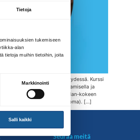
Tietoja
 ominaisuuksien tukemiseen
tiikka-alan
ietoja muihin tietoihin, joita
 peruskurssin dan-kokeen yhteydessä. Kurssi
Markkinointi
o 11.00 liittograduoinnin seuraamisella ja
duointikoulutettavat seuraavat dan-kokeen
lle on asetettava kasvomaski (oma). […]
Salli kaikki
t
Seuraa meitä