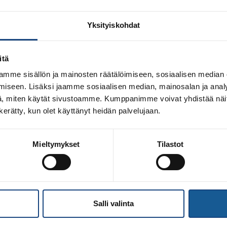
Yksityiskohdat
itä
mme sisällön ja mainosten räätälöimiseen, sosiaalisen median
iseen. Lisäksi jaamme sosiaalisen median, mainosalan ja analy
, miten käytät sivustoamme. Kumppanimme voivat yhdistää näitä t
n kerätty, kun olet käyttänyt heidän palvelujaan.
Mieltymykset
Tilastot
oska valmentajaksi lupautunut ukrainalainen judolegenda 
ja Pekka Yrjänä kertoo soittaneensa suoraan Zantaraialle U
isyyttä judon monikertainen arvokisamitalisti nyt puolusta
ehtävä […]
Salli valinta