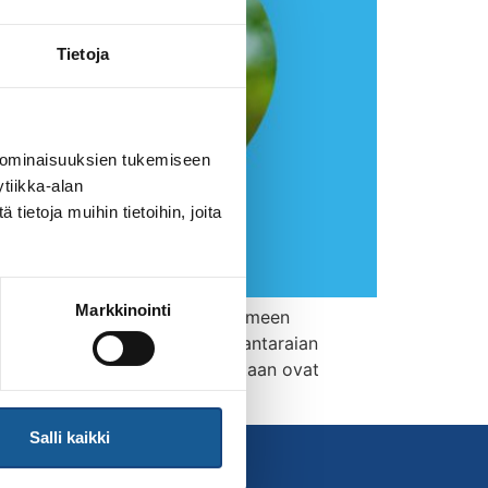
Tietoja
 ominaisuuksien tukemiseen
tiikka-alan
ietoja muihin tietoihin, joita
Markkinointi
Georgii Zantaraia ei pääse Suomeen
krainaan. Yrjänä kuvaa, että Zantaraian
a. Hänen vaimonsa ja kaksi lastaan ovat
Salli kaikki