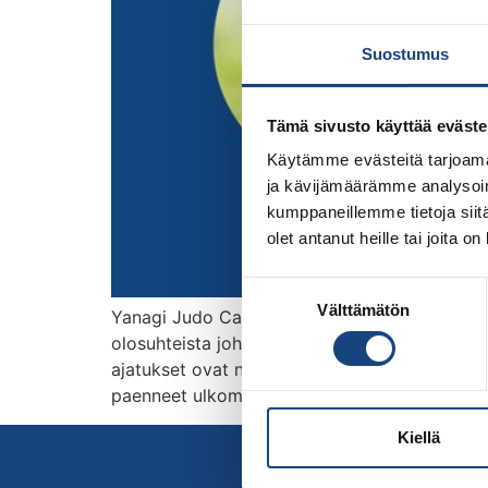
Suostumus
Tämä sivusto käyttää eväste
Käytämme evästeitä tarjoama
ja kävijämäärämme analysoim
kumppaneillemme tietoja siitä
olet antanut heille tai joita o
Suostumuksen
Välttämätön
valinta
Yanagi Judo Campin päävalmentaja vaihtuu, k
olosuhteista johtuen. Yanagi ry:n puheenjohta
ajatukset ovat nyt kotimaassaan, jonka itsenä
paenneet ulkomaille: ”Hänellä on nyt tärkeä t
Kiellä