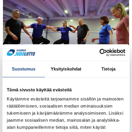
Suostumus
Yksityiskohdat
Tietoja
Liikkuvuutta, kestävyyttä, lihasvoimaa, tasapainoa,
kamppailua, oppimisen iloa ja hyvää oloa –
kokonaisvaltaista hyvinvointia. Kaikkea tätä on uusi
Tämä sivusto käyttää evästeitä
FitJudo, jonka harjoittelemisen voi nyt aloittaa
Käytämme evästeitä tarjoamamme sisällön ja mainosten
judoseuroissa eri puolella Suomea! Kuvat: Taina Saha
räätälöimiseen, sosiaalisen median ominaisuuksien
Mikä FitJudo? FitJudo on Suomen Judoliiton
tukemiseen ja kävijämäärämme analysoimiseen. Lisäksi
aikuisliikunnan asiantuntijoiden kehittämä, judoseurojen
jaamme sosiaalisen median, mainosalan ja analytiikka-
kurssitarjoomaan luotu uusi turvallinen, etenkin aikuisille
alan kumppaneillemme tietoja siitä, miten käytät
suunnattu, lajisovellus. Sen tavoitteena on madaltaa