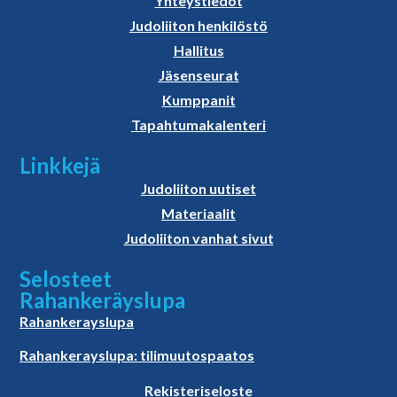
Yhteystiedot
Judoliiton henkilöstö
Hallitus
Jäsenseurat
Kumppanit
Tapahtumakalenteri
Linkkejä
Judoliiton uutiset
Materiaalit
Judoliiton vanhat sivut
Selosteet
Rahankeräyslupa
Rahankerayslupa
Rahankerayslupa: tilimuutospaatos
Rekisteriseloste