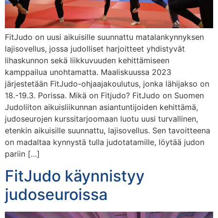
FitJudo on uusi aikuisille suunnattu matalankynnyksen
lajisovellus, jossa judolliset harjoitteet yhdistyvät
lihaskunnon sekä liikkuvuuden kehittämiseen
kamppailua unohtamatta. Maaliskuussa 2023
järjestetään FitJudo-ohjaajakoulutus, jonka lähijakso on
18.-19.3. Porissa. Mikä on Fitjudo? FitJudo on Suomen
Judoliiton aikuisliikunnan asiantuntijoiden kehittämä,
judoseurojen kurssitarjoomaan luotu uusi turvallinen,
etenkin aikuisille suunnattu, lajisovellus. Sen tavoitteena
on madaltaa kynnystä tulla judotatamille, löytää judon
pariin […]
FitJudo käynnistyy
judoseuroissa