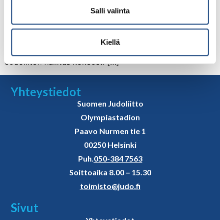
seurojen judoaktiivia 15 eri seurasta kokoontui
Salli valinta
tekemään töitä tatamilla ja työpajoissa heti kauden
alussa. Kaksipäiväinen tapahtuma alkoi Porvoon
Shirokawan salilta lauantaipäivänä, josta siirryttiin illaksi
Kiellä
ja sunnuntaiksi Haikon Kartanoon. Sunnuntaina myös
Judoliiton hallitus kokousti […]
Yhteystiedot
Suomen Judoliitto
Olympiastadion
Paavo Nurmen tie 1
00250 Helsinki
Puh.
050-384 7563
Soittoaika 8.00 – 15.30
toimisto@judo.fi
Sivut