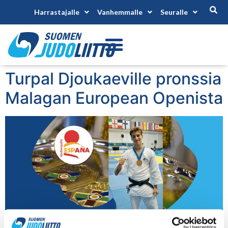
Harrastajalle
Vanhemmalle
Seuralle
Turpal Djoukaeville pronssia
Malagan European Openista
Turpal Djoukaev (Hämeenlinnan Judoseura) otteli