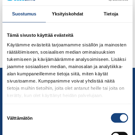
tänään upeasti pronssille European Open -turnauksessa
Espanjan Malagassa, miesten alle 73 kg:n
Suostumus
Yksityiskohdat
Tietoja
painoluokassa. Sarjassa oli 48 urheilijaa. Turpal voitti
vastustajat tänään helponnäköisesti monilla Ippon-
suorituksilla. Hän eteni voitokkaasti aina poolifinaaliin
Tämä sivusto käyttää evästeitä
saakka voittaen ensin ensimmäisen kierroksen
Käytämme evästeitä tarjoamamme sisällön ja mainosten
avausottelussaan isäntämaa Espanjan Aitor Goikoetxea
räätälöimiseen, sosiaalisen median ominaisuuksien
Alonson. Toinen ottelu ei ehti edetä vain minuutin
tukemiseen ja kävijämäärämme analysoimiseen. Lisäksi
Monacon Cedri Bessiä […]
jaamme sosiaalisen median, mainosalan ja analytiikka-
alan kumppaneillemme tietoja siitä, miten käytät
Yhteystiedot
sivustoamme. Kumppanimme voivat yhdistää näitä
Suomen Judoliitto
tietoja muihin tietoihin, joita olet antanut heille tai joita on
Olympiastadion
kerätty, kun olet käyttänyt heidän palvelujaan.
Paavo Nurmen tie 1
00250 Helsinki
Suostumuksen
Välttämätön
Puh.
050-384 7563
valinta
Soittoaika 8.00 – 15.30