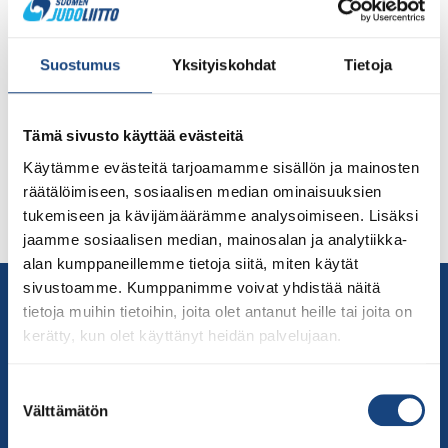
HJC palasi koronavuosien jälkeen jälleen vahvana
omalle paikalleen 4.-7.8. täydentäen tämän kesän
Suostumus
Yksityiskohdat
Tietoja
muiden kesäleirien mahtavaa antia. Lue valmentaja Esa
Korkia-ahon (Meido-Kan) leiriyhteenveto alla olevasta
artikkelista. Helsinki Judo Campin päävetäjänä toimi
Tämä sivusto käyttää evästeitä
Etelä-Korean An Chang-Rim, joka saapui paikalle
viehättävän vaimonsa kera. Vaimo toimi myös
Käytämme evästeitä tarjoamamme sisällön ja mainosten
loistavana tulkkina, mikäli mestarin sanavarasto ei
räätälöimiseen, sosiaalisen median ominaisuuksien
riittänyt. An on maailmanmestari vuosimallia 2018. Pari
tukemiseen ja kävijämäärämme analysoimiseen. Lisäksi
MM-pronssiakin […]
jaamme sosiaalisen median, mainosalan ja analytiikka-
alan kumppaneillemme tietoja siitä, miten käytät
sivustoamme. Kumppanimme voivat yhdistää näitä
Yhteystiedot
tietoja muihin tietoihin, joita olet antanut heille tai joita on
Suomen Judoliitto
kerätty, kun olet käyttänyt heidän palvelujaan.
Olympiastadion
Paavo Nurmen tie 1
Suostumuksen
00250 Helsinki
Välttämätön
valinta
Puh.
050-384 7563