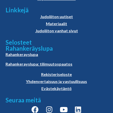
Linkkejä
Judoliiton uutiset
Materiaalit
Judoliiton vanhat sivut
Selosteet
Rahankeräyslupa
Rahankerayslupa
Rahankerayslupa: tilimuutospaatos
Rekisteriseloste
Yhdenvertaisuus ja vastuullisuus
Evästekäytäntö
Seuraa meitä