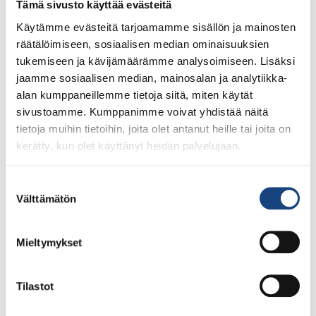
Tämä sivusto käyttää evästeitä
Käytämme evästeitä tarjoamamme sisällön ja mainosten
räätälöimiseen, sosiaalisen median ominaisuuksien
tukemiseen ja kävijämäärämme analysoimiseen. Lisäksi
jaamme sosiaalisen median, mainosalan ja analytiikka-
alan kumppaneillemme tietoja siitä, miten käytät
sivustoamme. Kumppanimme voivat yhdistää näitä
tietoja muihin tietoihin, joita olet antanut heille tai joita on
kerätty, kun olet käyttänyt heidän palvelujaan.
Judoliiton puheenjohtaja Esa Niemi vieraili lokakuussa
tutustumassa Itä-Suomen judoseurojen toimintaan ja
ihmisiin. Voit lukea tuoreen artikkelin Judolehdestä
Suostumuksen
Välttämätön
täältä. Vierailun kohteena olivat seuraavat judoseurat:
valinta
Tohmajärven Judo – katso seuran Facebook-sivuille
täältä. Kiteen Kippon – seuran Facebook-sivuille täältä.
Mieltymykset
Heinäveden Yanagi – judoseuran verkkosivustolle tästä.
Joen Yawara – judoseuran verkkosivustolle tästä.
Lieksan Jigoku – seuran Facebook-sivuille täältä.
Tilastot
Yleistoiveina […]