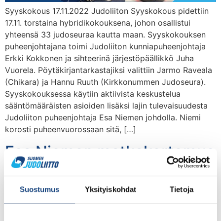
Syyskokous 17.11.2022 Judoliiton Syyskokous pidettiin
17.11. torstaina hybridikokouksena, johon osallistui
yhteensä 33 judoseuraa kautta maan. Syyskokouksen
puheenjohtajana toimi Judoliiton kunniapuheenjohtaja
Erkki Kokkonen ja sihteerinä järjestöpäällikkö Juha
Vuorela. Pöytäkirjantarkastajiksi valittiin Jarmo Raveala
(Chikara) ja Hannu Ruuth (Kirkkonummen Judoseura).
Syyskokouksessa käytiin aktiivista keskustelua
sääntömääräisten asioiden lisäksi lajin tulevaisuudesta
Judoliiton puheenjohtaja Esa Niemen johdolla. Niemi
korosti puheenvuorossaan sitä, […]
Esa Niemen matkakertomus
Itä-Suomen
judoseuravierailuilta
Suostumus
Yksityiskohdat
Tietoja
julkaistu