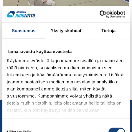
Judoliitto oli toista kertaa mukana omalla osastolla
Suostumus
Yksityiskohdat
Tietoja
Pohjoismaiden johtavassa opetus- ja kasvatusalan
tapahtumassa Educassa, joka järjestettin Helsingin
Messukeskuksessa pe-la 23.–24.1.2026. Tapahtumassa
Tämä sivusto käyttää evästeitä
vieraili kahden päivän aikana yhteensä lähes 16 000
Käytämme evästeitä tarjoamamme sisällön ja mainosten
opetusalan ammattilaista. Osallistumisen tavoitteena oli
räätälöimiseen, sosiaalisen median ominaisuuksien
lisätä opettajien ja rehtorien tietoisuutta
tukemiseen ja kävijämäärämme analysoimiseen. Lisäksi
koulujudotoiminnasta ja sen hyödyistä sekä löytää
jaamme sosiaalisen median, mainosalan ja analytiikka-
kouluja, jotka olisivat kiinnostuneita koulujudotunneista.
alan kumppaneillemme tietoja siitä, miten käytät
”Judo on erittäin tervetullut lisä […]
sivustoamme. Kumppanimme voivat yhdistää näitä
tietoja muihin tietoihin, joita olet antanut heille tai joita on
Yhteystiedot
kerätty, kun olet käyttänyt heidän palvelujaan.
Suomen Judoliitto
Olympiastadion
Suostumuksen