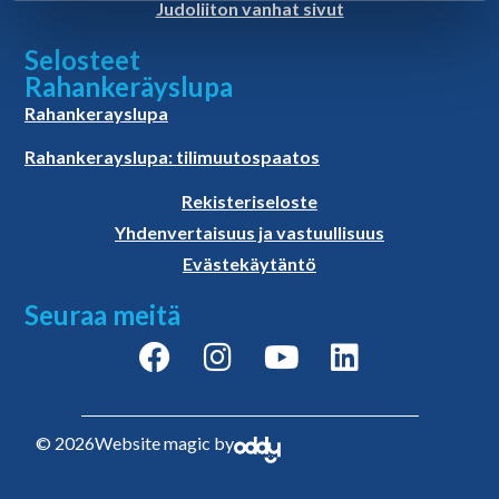
Judoliiton vanhat sivut
Selosteet
Rahankeräyslupa
Rahankerayslupa
Rahankerayslupa: tilimuutospaatos
Rekisteriseloste
Yhdenvertaisuus ja vastuullisuus
Evästekäytäntö
Seuraa meitä
© 2026
Website magic by