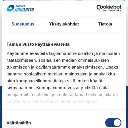
Judoseura Porvoon Shirokawa ja sen Tukijudo -ryhmä
houkutteli Porvoon tatamille ja Liikuntakeskus
Suostumus
Yksityiskohdat
Tietoja
Kraftverkiin lähes 60 sovelletun judon harrastajaa
ohjaajineen 12.3.2022. Porvoon Shirokawa/Tukijudo on
lyhyessä ajassa noussut näkyväksi ja merkittäväksi
Tämä sivusto käyttää evästeitä
toimijaksi kehitysvammaisille suunnatussa sovelletussa
Käytämme evästeitä tarjoamamme sisällön ja mainosten
judossa. Seurassa sovellettua judoa vetää vuonna 2012
räätälöimiseen, sosiaalisen median ominaisuuksien
toimintansa aloittanut Tukijudo, joka on yksi seuran
tukemiseen ja kävijämäärämme analysoimiseen. Lisäksi
kahdeksasta ryhmästä. Shirokawan Tukijudoa emännöi
jaamme sosiaalisen median, mainosalan ja analytiikka-
ruskeavöinen Anu Stör, jonka […]
alan kumppaneillemme tietoja siitä, miten käytät
sivustoamme. Kumppanimme voivat yhdistää näitä
Yhteystiedot
tietoja muihin tietoihin, joita olet antanut heille tai joita on
kerätty, kun olet käyttänyt heidän palvelujaan.
Suomen Judoliitto
Olympiastadion
Suostumuksen
Paavo Nurmen tie 1
Välttämätön
valinta
00250 Helsinki