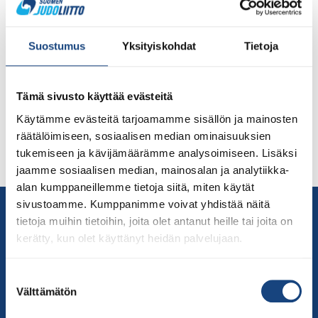
Itäjudo on elpymässä vauhdilla – syksyn tapahtumat
koonneet jo satoja ihmisiä judon pariin Itäjudon
Suostumus
Yksityiskohdat
Tietoja
toiminnan koordinointi on edennyt vauhdikkaasti ja
alueparlamentti on kokoontunut etäyhteyksin
aluepäällikkö Jari Kuokan johdolla. Alueen ensimmäinen
Tämä sivusto käyttää evästeitä
suurempi live-tapahtuma järjestettiin Kuopiossa
lokakuun lopussa alueleirin yhteydessä judoseura
Käytämme evästeitä tarjoamamme sisällön ja mainosten
Sakuran toimiessa isäntänä. Samana viikonloppuna
räätälöimiseen, sosiaalisen median ominaisuuksien
pääsivät myös sovelletun judon harrastajat pitkästä
tukemiseen ja kävijämäärämme analysoimiseen. Lisäksi
aikaa yhdessä tatamille ja savolaiset […]
jaamme sosiaalisen median, mainosalan ja analytiikka-
alan kumppaneillemme tietoja siitä, miten käytät
sivustoamme. Kumppanimme voivat yhdistää näitä
Yhteystiedot
tietoja muihin tietoihin, joita olet antanut heille tai joita on
Suomen Judoliitto
kerätty, kun olet käyttänyt heidän palvelujaan.
Olympiastadion
Paavo Nurmen tie 1
Suostumuksen
00250 Helsinki
Välttämätön
valinta
Puh.
050-384 7563