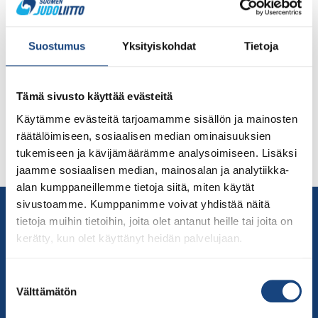
Mikkelin Judo ja Mäntyharjun Judo organisoivat
yhdessä 13.11. Etelä-Savo Shiain, jossa kilpailupäällikkö
Suostumus
Yksityiskohdat
Tietoja
tuli Mikkelistä ja tapahtuma organisoitiin Mäntyharjulla.
Ennakkoluulottomaan ja voimavaroja yhdistävään
ratkaisuun päädyttiin, jotta saatiin toimiva ja edullinen
Tämä sivusto käyttää evästeitä
kilpailupaikka ja Etelä-Savon alueen tapahtumaperinne
säilymään. Samalla yhteistyötä tehtiin yli aluerajojen,
Käytämme evästeitä tarjoamamme sisällön ja mainosten
sillä Mikkeli kuuluu Itäjudoon ja Mäntyharju Kaakkois-
räätälöimiseen, sosiaalisen median ominaisuuksien
Suomen alueeseen. Lauantaina kilpailutapahtumaan
tukemiseen ja kävijämäärämme analysoimiseen. Lisäksi
osallistui yhteensä 106 judokaa 18 […]
jaamme sosiaalisen median, mainosalan ja analytiikka-
alan kumppaneillemme tietoja siitä, miten käytät
sivustoamme. Kumppanimme voivat yhdistää näitä
Yhteystiedot
tietoja muihin tietoihin, joita olet antanut heille tai joita on
Suomen Judoliitto
kerätty, kun olet käyttänyt heidän palvelujaan.
Olympiastadion
Paavo Nurmen tie 1
Suostumuksen
00250 Helsinki
Välttämätön
valinta
Puh.
050-384 7563