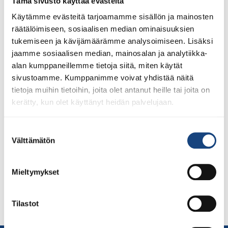
Tämä sivusto käyttää evästeitä
Käytämme evästeitä tarjoamamme sisällön ja mainosten
räätälöimiseen, sosiaalisen median ominaisuuksien
tukemiseen ja kävijämäärämme analysoimiseen. Lisäksi
jaamme sosiaalisen median, mainosalan ja analytiikka-
alan kumppaneillemme tietoja siitä, miten käytät
sivustoamme. Kumppanimme voivat yhdistää näitä
tietoja muihin tietoihin, joita olet antanut heille tai joita on
Suomen Judoliitto lähettää alle 21-vuotiaiden MM-
kerätty, kun olet käyttänyt heidän palvelujaan.
kilpailuihin kolme judokaa. Kilpailut järjestetään jälleen
tiukkaa covid19-protokollaa noudattaen 6.-10.10. Ne
Suostumuksen
järjestetään tänä vuonna Italiassa, Sardinian saarella
Välttämätön
valinta
Olbiassa. Kilpailuun on ilmoittautunut urheilijoista
yhteensä 495 urheilijaa 72 eri maasta. Naisia
Mieltymykset
tapahtuman listoilla on 210 ja miehiä 285. Suomea
maailmanmestaruuskilpailuissa edustaa kolme lupaavaa
nuorta judokaa: Naisten alle 57 kg:n painoluokassa Pihla
Tilastot
Salonen, […]