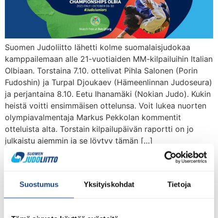
Suomen Judoliitto lähetti kolme suomalaisjudokaa
kamppailemaan alle 21-vuotiaiden MM-kilpailuihin Italian
Olbiaan. Torstaina 7.10. ottelivat Pihla Salonen (Porin
Fudoshin) ja Turpal Djoukaev (Hämeenlinnan Judoseura)
ja perjantaina 8.10. Eetu Ihanamäki (Nokian Judo). Kukin
heistä voitti ensimmäisen ottelunsa. Voit lukea nuorten
olympiavalmentaja Markus Pekkolan kommentit
otteluista alta. Torstain kilpailupäivän raportti on jo
julkaistu aiemmin ja se löytyy tämän […]
Kolme urheilijaa alle 21-
vuotiaiden MM-kilpailuihin
Suostumus
Yksityiskohdat
Tietoja
Italiaan