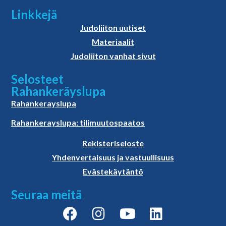
Linkkejä
Judoliiton uutiset
Materiaalit
Judoliiton vanhat sivut
Selosteet
Rahankeräyslupa
Rahankerayslupa
Rahankerayslupa: tilimuutospaatos
Rekisteriseloste
Yhdenvertaisuus ja vastuullisuus
Evästekäytäntö
Seuraa meitä