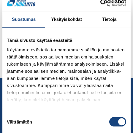
Italian Lignanossa Suomea edustaa alle 21-vuotiaiden
European Cupissa kuusi urheilijaa apunaan valmentaja
Suostumus
Yksityiskohdat
Tietoja
Sami Salonen. Lisäksi tapahtumassa on mukana – IJF-
tuomari Juha Vuorela (Lappeenrannan Kamiza).
Tapahtumaan on ilmoittautunut hieman alle 300
Tämä sivusto käyttää evästeitä
kilpailijaa 17 eri maasta. Voit seurata otteluiden live-
lähetyksiä lauantaina klo 10 alkaen osoitteesta:
Käytämme evästeitä tarjoamamme sisällön ja mainosten
https://live.ijf.org/cont_cup_jun_ita2022/overview
räätälöimiseen, sosiaalisen median ominaisuuksien
Nuoremme maailmalla ovat: Naiset alle 52 kg: Pihla
tukemiseen ja kävijämäärämme analysoimiseen. Lisäksi
Salonen (Porin Fudoshin). […]
jaamme sosiaalisen median, mainosalan ja analytiikka-
alan kumppaneillemme tietoja siitä, miten käytät
sivustoamme. Kumppanimme voivat yhdistää näitä
Yhteystiedot
tietoja muihin tietoihin, joita olet antanut heille tai joita on
Suomen Judoliitto
kerätty, kun olet käyttänyt heidän palvelujaan.
Olympiastadion
Paavo Nurmen tie 1
Suostumuksen
00250 Helsinki
Välttämätön
valinta
Puh.
050-384 7563