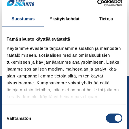
Alle 18-vuotiaiden edustusvalmennusryhmä harjoitteli
Pajulahdessa 22.-24.10. Nuorten olympiavalmentaja
Suostumus
Yksityiskohdat
Tietoja
Eetu Laamasen tukena Pajulahden leirillä olivat Katri
Kakko (Lahden Judoseura) ja Arttu Määttä (Nummelan
Judo). Molemmat heistä ovat vasta hetki sitten
Tämä sivusto käyttää evästeitä
lopetelleet omaa aktiivikilpailijan uraansa. Nyt he
tarjoavat nuorten urheilijoiden käyttöön omat
Käytämme evästeitä tarjoamamme sisällön ja mainosten
kokemuksensa urheilijan polulta. Judoliitto haluaa
räätälöimiseen, sosiaalisen median ominaisuuksien
kannustaa aktiiviuransa päättäneitä nuoria aikuisia
tukemiseen ja kävijämäärämme analysoimiseen. Lisäksi
mukaan maajoukkue- ja seuravalmennukseen, koska […]
jaamme sosiaalisen median, mainosalan ja analytiikka-
alan kumppaneillemme tietoja siitä, miten käytät
sivustoamme. Kumppanimme voivat yhdistää näitä
Yhteystiedot
tietoja muihin tietoihin, joita olet antanut heille tai joita on
Suomen Judoliitto
kerätty, kun olet käyttänyt heidän palvelujaan.
Olympiastadion
Paavo Nurmen tie 1
Suostumuksen
00250 Helsinki
Välttämätön
valinta
Puh.
050-384 7563