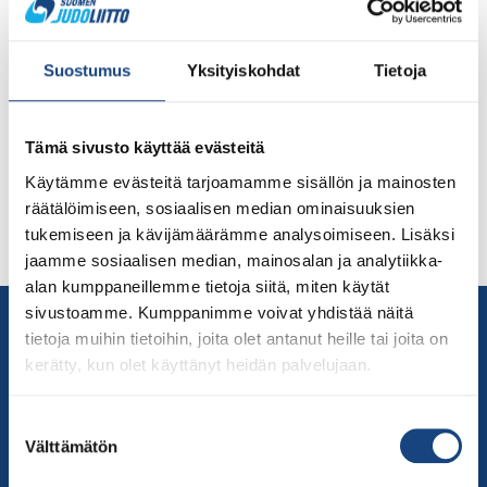
Tulevana viikonloppuna nähdään suomalaisväriä
kansainvälisillä judotatameilla Sarajevon European
Suostumus
Yksityiskohdat
Tietoja
Openissa 18.-19.9. Bosnia & Hertzegovinassa. Mukana
kilpailuissa on viisi urheilijaa (1 nainen ja 4 miestä).
Valmentajana matkalla on Esa Korkia-aho. Tiukka
Tämä sivusto käyttää evästeitä
koronaprotokolla jatkuu kansainvälisissä turnauksissa
edelleen lähtö- ja saapumistestauksineen, josta johtuen
Käytämme evästeitä tarjoamamme sisällön ja mainosten
lauantaina ottelevien urheilijoiden on saavutta perille jo
räätälöimiseen, sosiaalisen median ominaisuuksien
torstaina testeihin ja odottamaan hotellikaranteenissa
tukemiseen ja kävijämäärämme analysoimiseen. Lisäksi
negatiivista testitulosta. Kilpailuihin on […]
jaamme sosiaalisen median, mainosalan ja analytiikka-
alan kumppaneillemme tietoja siitä, miten käytät
sivustoamme. Kumppanimme voivat yhdistää näitä
Yhteystiedot
tietoja muihin tietoihin, joita olet antanut heille tai joita on
Suomen Judoliitto
kerätty, kun olet käyttänyt heidän palvelujaan.
Olympiastadion
Paavo Nurmen tie 1
Suostumuksen
00250 Helsinki
Välttämätön
valinta
Puh.
050-384 7563