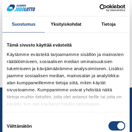
Porvoossa innostuneen talkooväen turvin Nuorten SM-
kilpailut olivat ensimmäinen kotimainen arvokilpailu
koronapandemian jälkeen. Samalla tapahtuma huipensi
seuran 50-vuotisjuhlavuotta. Shirokawa ja Judoliitto
Suostumus
Yksityiskohdat
Tietoja
palkitsivat ansioituneita judovaikuttajia ja nuorekas
judoseura luovi keskellä kokoontumisrajoitusten
viidakkoa kohti yleisövapaata tapahtumaa. Lue koko
Tämä sivusto käyttää evästeitä
artikkeli Judolehdestä täältä. Kuvalinkit Shirokawan
Käytämme evästeitä tarjoamamme sisällön ja mainosten
kuvat, kuvaaja Vesa Villanen
räätälöimiseen, sosiaalisen median ominaisuuksien
https://drive.google.com/drive/folders/16-
tukemiseen ja kävijämäärämme analysoimiseen. Lisäksi
Nmu0_JXmc83WzsZXkts9sbVotuNnq SM avajaiset ja
jaamme sosiaalisen median, mainosalan ja analytiikka-
palkintokuvat U18 […]
alan kumppaneillemme tietoja siitä, miten käytät
sivustoamme. Kumppanimme voivat yhdistää näitä
Yhteystiedot
tietoja muihin tietoihin, joita olet antanut heille tai joita on
kerätty, kun olet käyttänyt heidän palvelujaan.
Suomen Judoliitto
Olympiastadion
Suostumuksen
Paavo Nurmen tie 1
Välttämätön
valinta
00250 Helsinki