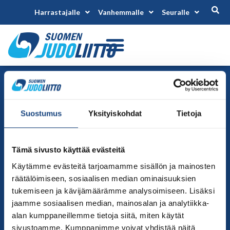
Harrastajalle
Vanhemmalle
Seuralle
Yhteystiedot
Suomen Judoliitto
Olympiastadion
Suostumus
Yksityiskohdat
Tietoja
Paavo Nurmen tie 1
00250 Helsinki
Tämä sivusto käyttää evästeitä
Puh.
050-384 7563
Käytämme evästeitä tarjoamamme sisällön ja mainosten
Soittoaika 8.00 – 15.30
räätälöimiseen, sosiaalisen median ominaisuuksien
toimisto@judo.fi
tukemiseen ja kävijämäärämme analysoimiseen. Lisäksi
Sivut
jaamme sosiaalisen median, mainosalan ja analytiikka-
alan kumppaneillemme tietoja siitä, miten käytät
Yhteystiedot
sivustoamme. Kumppanimme voivat yhdistää näitä