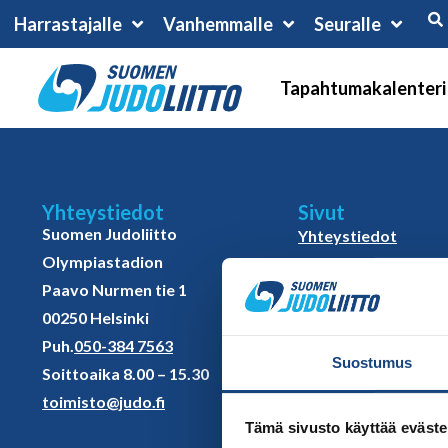
Harrastajalle
Vanhemmalle
Seuralle
Tapahtumakalenteri
Yhteystiedot
Sivut
Suomen Judoliitto
Yhteystiedot
Olympiastadion
Judoliiton henkilöst
Paavo Nurmen tie 1
Hallitus
00250 Helsinki
Jäsenseurat
Puh.
050-384 7563
Kumppanit
Suostumus
Soittoaika 8.00 – 15.30
Tapahtumakalenter
toimisto@judo.fi
Tämä sivusto käyttää eväste