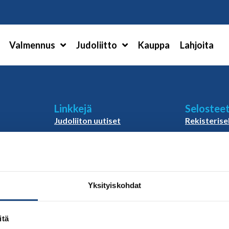
Hae
Valmennus
Judoliitto
Kauppa
Lahjoita
Linkkejä
Selostee
Judoliiton uutiset
Rekisterise
ö
Materiaalit
Yhdenverta
vastuullisu
Judoliiton vanhat sivut
Evästekäyt
Rahanker
Rahankeray
Yksityiskohdat
i
Rahankeray
tilimuutos
itä