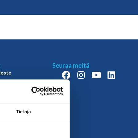
t
Seuraa meitä
loste
isuus ja
us
äntö
äyslupa
slupa
Tietoja
slupa:
paatos