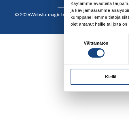
Käytämme evästeitä tarjoama
ja kävijämäärämme analysoim
© 2026
Website magic by
kumppaneillemme tietoja siitä
olet antanut heille tai joita o
Suostumuksen
Välttämätön
valinta
Kiellä