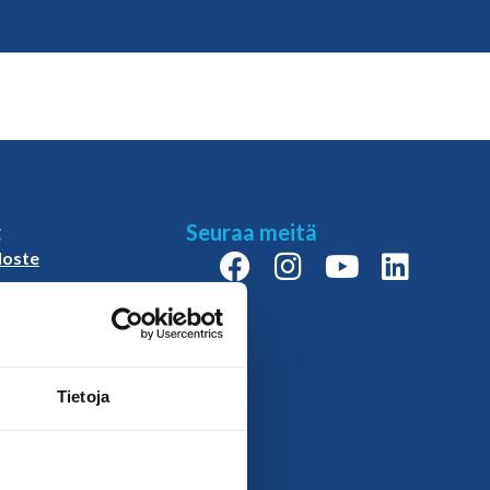
t
Seuraa meitä
loste
isuus ja
us
äntö
äyslupa
slupa
Tietoja
slupa:
paatos