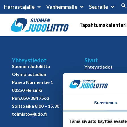
Harrastajalle
Vanhemmalle
Seuralle
Tapahtumakalenteri
Yhteystiedot
Sivut
Suomen Judoliitto
Yhteystiedot
Olympiastadion
Judoliiton henkilöst
Paavo Nurmen tie 1
Hallitus
00250 Helsinki
Jäsenseurat
Puh.
050-384 7563
Kumppanit
Suostumus
Soittoaika 8.00 – 15.30
Tapahtumakalenter
toimisto@judo.fi
Tämä sivusto käyttää eväste