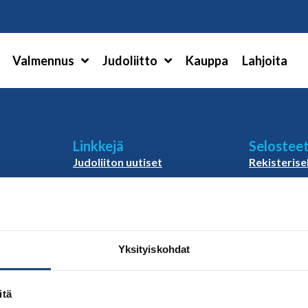
Hae
Valmennus
Judoliitto
Kauppa
Lahjoita
Linkkejä
Selostee
Judoliiton uutiset
Rekisterise
ö
Materiaalit
Yhdenverta
vastuullisu
Judoliiton vanhat sivut
Evästekäyt
Rahanker
Rahankeray
Yksityiskohdat
i
Rahankeray
tilimuutos
itä