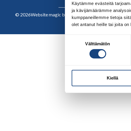
Käytämme evästeitä tarjoama
ja kävijämäärämme analysoim
© 2026
Website magic by
kumppaneillemme tietoja siitä
olet antanut heille tai joita o
Suostumuksen
Välttämätön
valinta
Kiellä