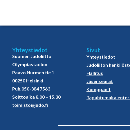
Yhteystiedot
Sivut
Suomen Judoliitto
Yhteystiedot
Olympiastadion
Judoliiton henkilöst
Paavo Nurmen tie 1
Hallitus
00250 Helsinki
Jäsenseurat
Puh.
050-384 7563
Kumppanit
Soittoaika 8.00 – 15.30
Tapahtumakalenter
toimisto@judo.fi