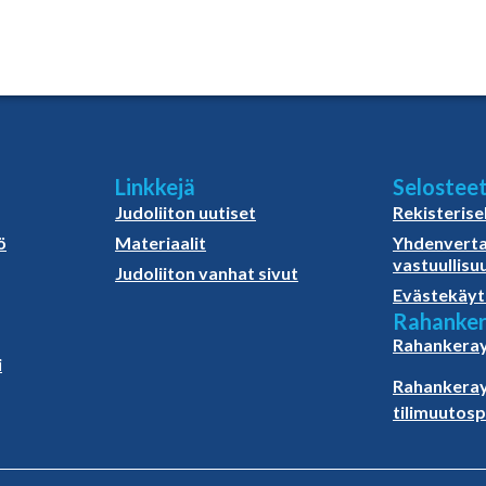
Linkkejä
Selostee
Judoliiton uutiset
Rekisterise
ö
Materiaalit
Yhdenverta
vastuullisu
Judoliiton vanhat sivut
Evästekäyt
Rahanker
Rahankeray
i
Rahankeray
tilimuutos