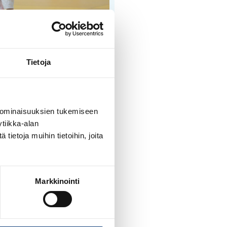
Tietoja
, kun tatamille astuvat
 Molempien osalta mitalit on
 ominaisuuksien tukemiseen
äydään alle 18-vuotiaiden ja
tiikka-alan
ietoja muihin tietoihin, joita
ukkuekilpailu käynnistyy 15.00
aa kohottaa voittopokaalin
Markkinointi