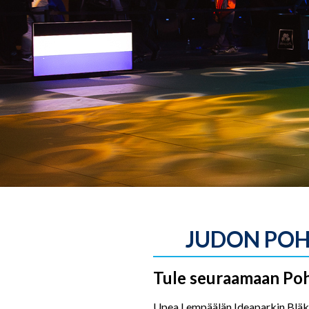
JUDON POH
Tule seuraamaan Poh
Upea Lempäälän Ideaparkin Bläk 