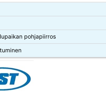
ilupaikan pohjapiirros
utuminen