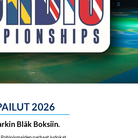
AILUT 2026
kin Bläk Boksiin.
 Pohjoismaiden parhaat judokat