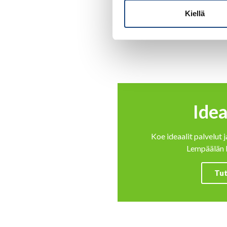
Kiellä
Ide
Koe ideaalit palvelut 
Lempäälän 
Tut