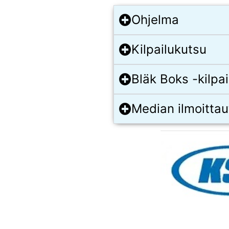
Ohjelma
Kilpailukutsu
Bläk Boks -kilpa
Median ilmoitta