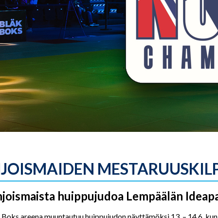
JOISMAIDEN MESTARUUSKILP
joismaista huippujudoa Lempäälän Ideapar
Boks areena muuntautuu huippujudon näyttämöksi 13. – 14.6, kun