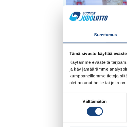
Lauantai 13.6.
Suostumus
Lauantaina tatamilla Pohjoism
aikuiset ja alle 18-vuotiaat. K
Tämä sivusto käyttää eväste
nähdään haastamassa pohjois
Käytämme evästeitä tarjoama
Alle 18-vuotiaat aloittavat pä
ja kävijämäärämme analysoim
tatamille 15.00 ja mitaliottel
kumppaneillemme tietoja siitä
olet antanut heille tai joita o
Tule kannustamaan Suomi par
Suostumuksen
Välttämätön
valinta