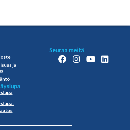
t
Seuraa meitä
loste
isuus ja
us
äntö
äyslupa
slupa
slupa:
paatos