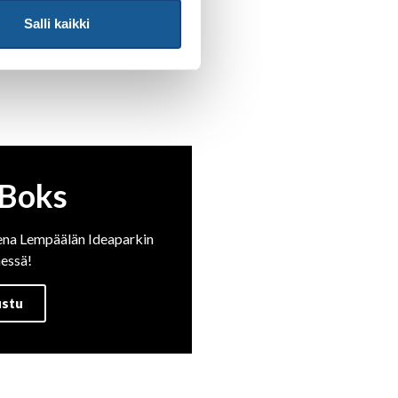
Salli kaikki
 Boks
na Lempäälän Ideaparkin
essä!
ustu