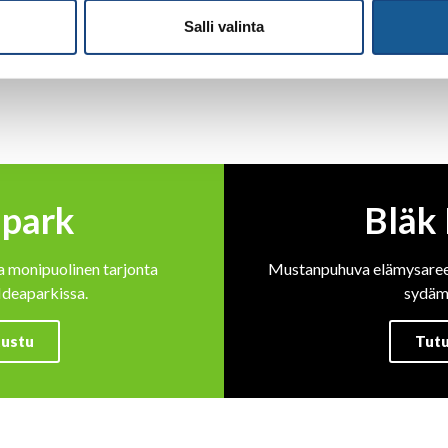
Salli valinta
apark
Bläk
ja monipuolinen tarjonta
Mustanpuhuva elämysaree
Ideaparkissa.
sydäm
ustu
Tut