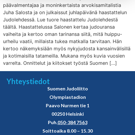
päävalmentajaa ja moninkertaista arvokisamitalistia
Juha Salosta ja on julkaissut juhlapäivänä haastattelun
Judolehdessä. Lue tuore haastattelu Judolehdestä
täältä. Haastattelussa Salonen kertaa judouransa
vaiheita ja kertoo oman tarinansa siitä, mitä huippu-
urheilu vaatii, millaista tukea matkalla tarvitaan. Hän
kertoo näkemyksiään myös nykyjudosta kansainvälisillä
ja kotimaisilla tatameilla. Mukana myös kuvia vuosien
varrelta. Onnittelut ja kiitokset työstä Suomen […]
Yhteystiedot
Suomen Judoliitto
Olympiastadion
Paavo Nurmen tie 1
00250 Helsinki
Puh.
050-384 7563
Soittoaika 8.00 – 15.30