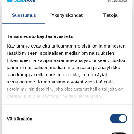
juhlaharjoitukset 5.5.
Urheassa – vielä ehtii
Suostumus
Yksityiskohdat
Tietoja
mukaan
Tämä sivusto käyttää evästeitä
Käytämme evästeitä tarjoamamme sisällön ja mainosten
räätälöimiseen, sosiaalisen median ominaisuuksien
tukemiseen ja kävijämäärämme analysoimiseen. Lisäksi
jaamme sosiaalisen median, mainosalan ja analytiikka-
alan kumppaneillemme tietoja siitä, miten käytät
sivustoamme. Kumppanimme voivat yhdistää näitä
tietoja muihin tietoihin, joita olet antanut heille tai joita on
kerätty, kun olet käyttänyt heidän palvelujaan.
Jorma ”Jokke” Kivinen 80 v – juhlaharjoitukset 5.5.2022
Urheassa Ehdit ilmoittautua vielä mukaan 14.4.
Suostumuksen
mennessä illalliselle. Muutama paikka vielä vapaana.
Välttämätön
valinta
Suomen Judon merkittävä vaikuttaja ja Judoliiton
pitkäaikaisin päävalmentaja Jorma ”Jokke” Kivinen