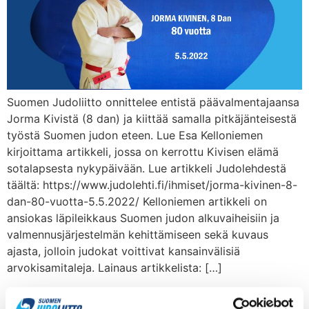
Suomen Judoliitto onnittelee entistä päävalmentajaansa
Jorma Kivistä (8 dan) ja kiittää samalla pitkäjänteisestä
työstä Suomen judon eteen. Lue Esa Kelloniemen
kirjoittama artikkeli, jossa on kerrottu Kivisen elämä
sotalapsesta nykypäivään. Lue artikkeli Judolehdestä
täältä: https://www.judolehti.fi/ihmiset/jorma-kivinen-8-
dan-80-vuotta-5.5.2022/ Kelloniemen artikkeli on
ansiokas läpileikkaus Suomen judon alkuvaiheisiin ja
valmennusjärjestelmän kehittämiseen sekä kuvaus
ajasta, jolloin judokat voittivat kansainvälisiä
arvokisamitaleja. Lainaus artikkelista: […]
Jorma Kivinen 80 v.