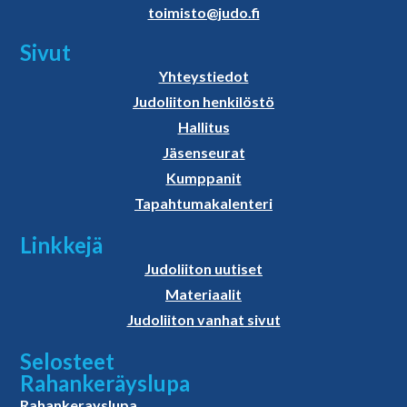
toimisto@judo.fi
Sivut
Yhteystiedot
Judoliiton henkilöstö
Hallitus
Jäsenseurat
Kumppanit
Tapahtumakalenteri
Linkkejä
Judoliiton uutiset
Materiaalit
Judoliiton vanhat sivut
Selosteet
Rahankeräyslupa
Rahankerayslupa