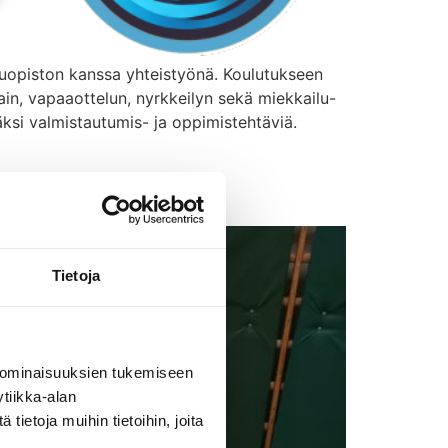
luopiston kanssa yhteistyönä. Koulutukseen
ain, vapaaottelun, nyrkkeilyn sekä miekkailu-
säksi valmistautumis- ja oppimistehtäviä.
tus
Tietoja
 ominaisuuksien tukemiseen
tiikka-alan
ietoja muihin tietoihin, joita