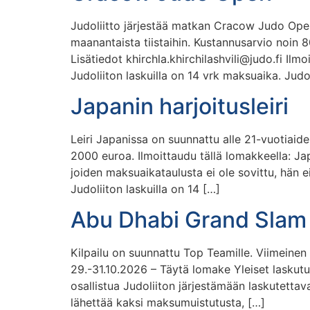
Judoliitto järjestää matkan Cracow Judo Open -
maanantaista tiistaihin. Kustannusarvio noin
Lisätiedot khirchla.khirchilashvili@judo.fi Ilm
Judoliiton laskuilla on 14 vrk maksuaika. Judo
Japanin harjoitusleiri
Leiri Japanissa on suunnattu alle 21-vuotiaide
2000 euroa. Ilmoittaudu tällä lomakkeella: Jap
joiden maksuaikataulusta ei ole sovittu, hän ei
Judoliiton laskuilla on 14 […]
Abu Dhabi Grand Slam
Kilpailu on suunnattu Top Teamille. Viimeinen
29.-31.10.2026 – Täytä lomake Yleiset laskutus
osallistua Judoliiton järjestämään laskutettava
lähettää kaksi maksumuistutusta, […]