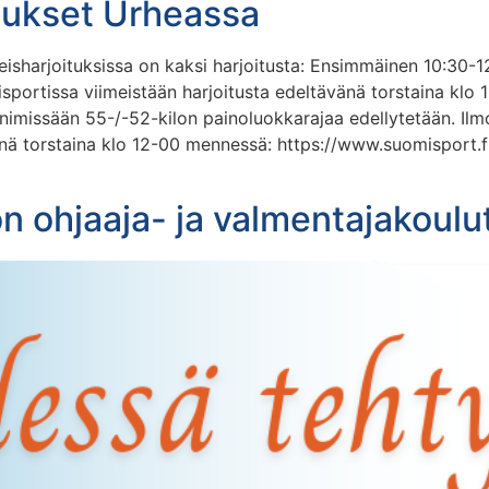
itukset Urheassa
hteisharjoituksissa on kaksi harjoitusta: Ensimmäinen 10:30-1
isportissa viimeistään harjoitusta edeltävänä torstaina klo
e minimissään 55-/-52-kilon painoluokkarajaa edellytetään. Il
änä torstaina klo 12-00 mennessä: https://www.suomispor
n ohjaaja- ja valmentajakoul