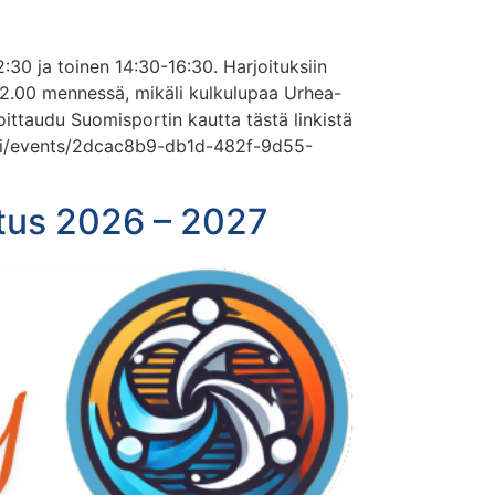
2:30 ja toinen 14:30-16:30. Harjoituksiin
 12.00 mennessä, mikäli kulkulupaa Urhea-
moittaudu Suomisportin kautta tästä linkistä
t.fi/events/2dcac8b9-db1d-482f-9d55-
utus 2026 – 2027