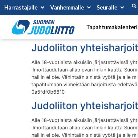
Harrastajalle
Vanhemmalle
Seuralle
Tapahtumakalenteri
Judoliiton yhteisharjo
Alle 18-vuotiaista aikuisiin järjestettävissä y
ilmoittaudutaan allaolevan linkin kautta Suom
halliin ei ole. Vähintään sinistä vyötä ja all
tapahtumaan viimeistään harjoitusta edeltäv
0a5fdf0b6810
Judoliiton yhteisharjo
Alle 18-vuotiaista aikuisiin järjestettävissä y
ilmoittaudutaan allaolevan linkin kautta Suom
halliin ei ole. Vähintään sinistä vyötä ja all