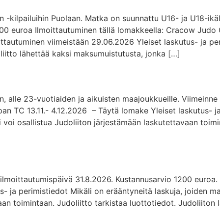
kilpailuihin Puolaan. Matka on suunnattu U16- ja U18-ikäluok
 800 euroa Ilmoittautuminen tällä lomakkeella: Cracow Judo
oittautuminen viimeistään 29.06.2026 Yleiset laskutus- ja per
liitto lähettää kaksi maksumuistutusta, jonka […]
n, alle 23-vuotiaiden ja aikuisten maajoukkueille. Viimeinn
an TC 13.11.- 4.12.2026 – Täytä lomake Yleiset laskutus- ja
 voi osallistua Judoliiton järjestämään laskutettavaan toimin
 ilmoittautumispäivä 31.8.2026. Kustannusarvio 1200 euroa.
- ja perimistiedot Mikäli on erääntyneitä laskuja, joiden mak
an toimintaan. Judoliitto tarkistaa luottotiedot. Judoliiton 