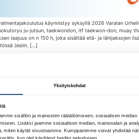
 valmentajakoulutus käynnistyy syksyllä 2026 Varalan Urhei
 hokutoryu ju-jutsun, taekwondon, itf taekwon-don, muay th
sen laajuus on n 150 h, joka sisältää etä- ja lähijaksojen li
tössä (esim. […]
n valmentaja- ja ohjaajakoulu
Yksityiskohdat
itä
mme sisällön ja mainosten räätälöimiseen, sosiaalisen median
iseen. Lisäksi jaamme sosiaalisen median, mainosalan ja analy
, miten käytät sivustoamme. Kumppanimme voivat yhdistää näitä t
n kerätty, kun olet käyttänyt heidän palvelujaan.