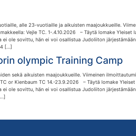
uotiaille, alle 23-vuotiaille ja aikuisten maajoukkueille. Vii
omakkeella: Vejle TC. 1-.4.10.2026 – Täytä lomake Yleiset la
 ei ole sovittu, hän ei voi osallistua Judoliiton järjestämää
14 […]
orin olympic Training Camp
iden sekä aikuisten maajoukkueille. Viimeinen ilmoittautum
OTC or Kienbaum TC 14.-23.9.2026 – Täytä lomake Yleiset l
 ei ole sovittu, hän ei voi osallistua Judoliiton järjestämää
[…]