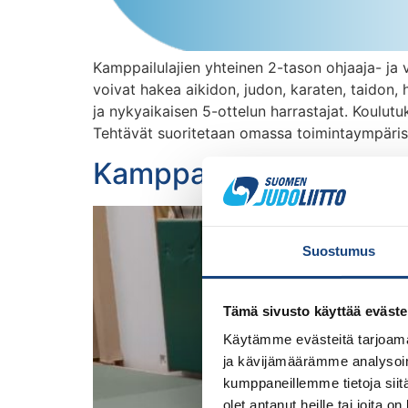
Kamppailulajien yhteinen 2-tason ohjaaja- ja
voivat hakea aikidon, judon, karaten, taidon,
ja nykyaikaisen 5-ottelun harrastajat. Koulutuk
Tehtävät suoritetaan omassa toimintaympäris
Kamppailulajien 1-taso
Suostumus
Tämä sivusto käyttää eväste
Käytämme evästeitä tarjoama
ja kävijämäärämme analysoim
kumppaneillemme tietoja siitä
olet antanut heille tai joita o