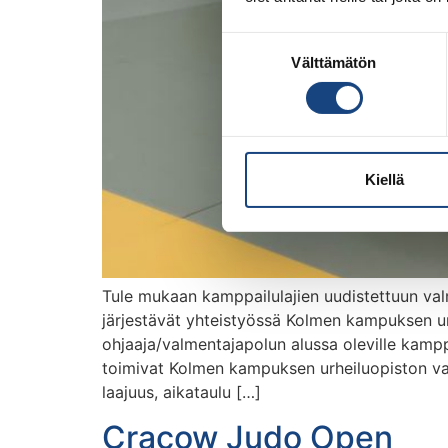
Suostumuksen
Välttämätön
valinta
Kiellä
Tule mukaan kamppailulajien uudistettuun valme
järjestävät yhteistyössä Kolmen kampuksen ur
ohjaaja/valmentajapolun alussa oleville kamppa
toimivat Kolmen kampuksen urheiluopiston val
laajuus, aikataulu […]
Cracow Judo Open