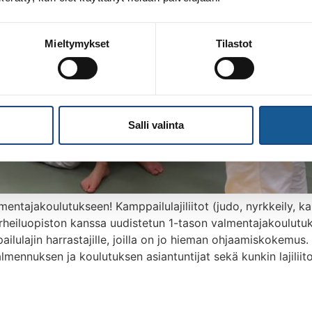
Mieltymykset
Tilastot
Salli valinta
ntajakoulutukseen! Kamppailulajiliitot (judo, nyrkkeily, ka
heiluopiston kanssa uudistetun 1-tason valmentajakoulutuks
ilulajin harrastajille, joilla on jo hieman ohjaamiskokemus.
mennuksen ja koulutuksen asiantuntijat sekä kunkin lajilii