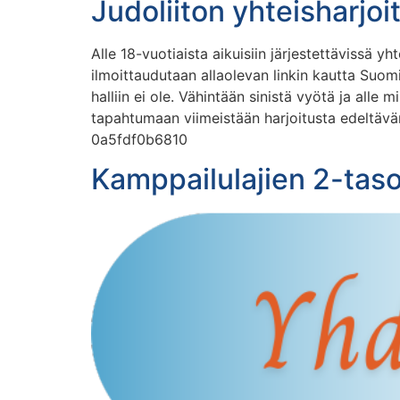
Judoliiton yhteisharjo
Alle 18-vuotiaista aikuisiin järjestettävissä y
ilmoittaudutaan allaolevan linkin kautta Suom
halliin ei ole. Vähintään sinistä vyötä ja all
tapahtumaan viimeistään harjoitusta edeltäv
0a5fdf0b6810
Kamppailulajien 2-taso