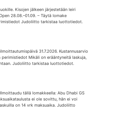
ille. Kisojen jälkeen järjestetään leiri
 Open 28.08.–01.09. – Täytä lomake
imistiedot Judoliitto tarkistaa luottotiedot.
e ilmoittautumispäivä 31.7.2026. Kustannusarvio
 perimistiedot Mikäli on erääntyneitä laskuja,
taan. Judoliitto tarkistaa luottotiedot.
 Ilmoittaudu tällä lomakkeella: Abu Dhabi GS
suaikataulusta ei ole sovittu, hän ei voi
laskuilla on 14 vrk maksuaika. Judoliitto