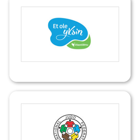
Et ole yksin on palvelu epäasiallista
käyttäytymistä, häirintää tai väkivaltaa
urheilussa kohdanneille
Et ole yksin
International Judo Federation