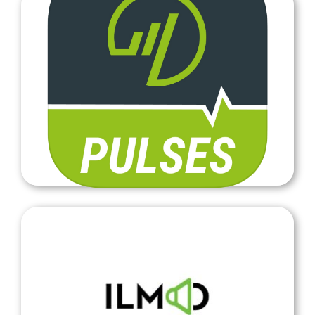
Pulses
Pulses
SUEK: ILMOita urheilurikkomuksista