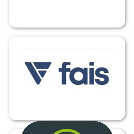
Vaatteet, liikelahjat ja mainostuotteet omalla
logolla
Fais