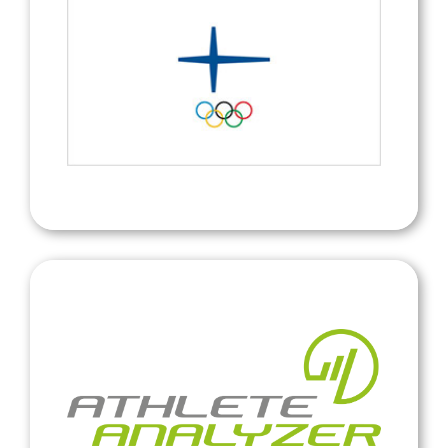
Olympiakomitea
Olympiakomitea
Athlete Analyzer harjoittelunseuranta
Athlete Analyzer