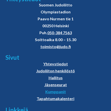
Suomen Judoliitto
Olympiastadion
Paavo Nurmen tie 1
00250 Helsinki
Puh.
050-384 7563
Soittoaika 8.00 – 15.30
toimisto@judo.fi
Sivut
Yhteystiedot
Judoliiton henkilöstö
Hallitus
Jäsenseurat
Kumppanit
Tapahtumakalenteri
Linkkejä