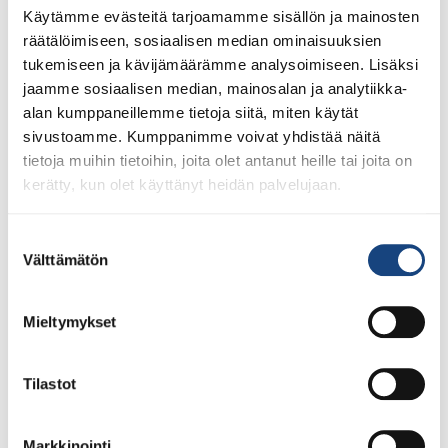
Käytämme evästeitä tarjoamamme sisällön ja mainosten
räätälöimiseen, sosiaalisen median ominaisuuksien
tukemiseen ja kävijämäärämme analysoimiseen. Lisäksi
jaamme sosiaalisen median, mainosalan ja analytiikka-
alan kumppaneillemme tietoja siitä, miten käytät
sivustoamme. Kumppanimme voivat yhdistää näitä
tietoja muihin tietoihin, joita olet antanut heille tai joita on
Bläk Boks
kerätty, kun olet käyttänyt heidän palvelujaan.
Bläk Boks
Suostumuksen
Välttämätön
valinta
Mieltymykset
Tilastot
Markkinointi