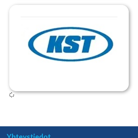
KST
Järjestyksenvalvonta ja vartiointi –
turvallisuuspalvelut koko Suomessa
Yhteystiedot