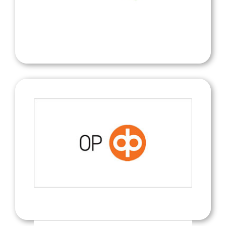
ILMO
Sporttiturva
Pohjola Vakuutus