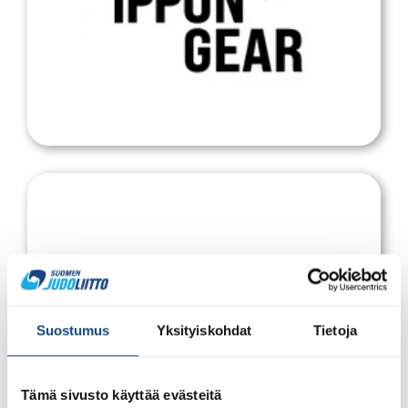
national teams
Ippon Gear
Suomen urheilun eettinen keskus SUEK ry
SUEK
Suostumus
Yksityiskohdat
Tietoja
Tämä sivusto käyttää evästeitä