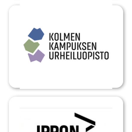
Pajulahti: Kolmen kampuksen urheiluopisto
Kolmen kampuksen urheiluopisto
We are the new supplier of the DJB and its