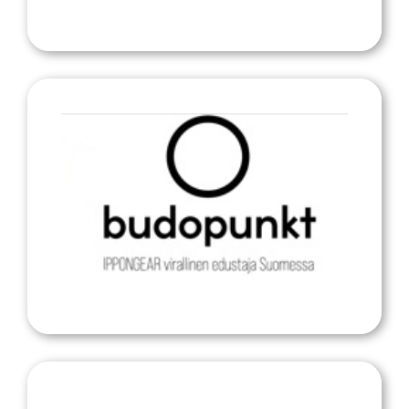
Suomen Judoliiton virallinen varustetoimittaja
Budopunkt