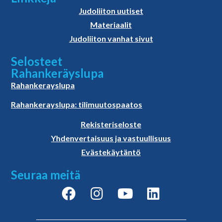
Judoliiton uutiset
Materiaalit
Judoliiton vanhat sivut
Selosteet
Rahankeräyslupa
Rahankerayslupa
Rahankerayslupa: tilimuutospaatos
Rekisteriseloste
Yhdenvertaisuus ja vastuullisuus
Evästekäytäntö
Seuraa meitä