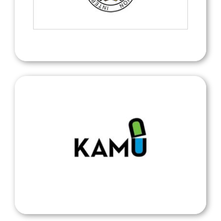
International Judo Federation
SUEK: KAMU-lääkehaku
KAMU