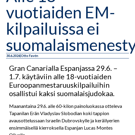
vuotiaiden EM-
kilpailuissa ei
suomalaismenesty
30.6.2026
Otto Favén
Gran Canarialla Espanjassa 29.6. –
1.7. käytäviin alle 18-vuotiaiden
Euroopanmestaruuskilpailuihin
osallistui kaksi suomalaisjudokaa.
Maanantaina 29.6. alle 60-kilon painoluokassa otteleva
Tapanilan Erän Vladyslav Slobodian koki tappion
avausottelussaan Israelin Dubrovskylle ja keräilyerien
ensimmäisellä kierroksella Espanjan Lucas Montes
Olivalle.