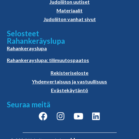
Judoliiton uutiset
Materiaalit
Judoliiton vanhat sivut
Selosteet
Rahankeräyslupa
Rahankerayslupa
Rahankerayslupa: tilimuutospaatos
Rekisteriseloste
Yhdenvertaisuus ja vastuullisuus
Evästekäytäntö
Seuraa meitä