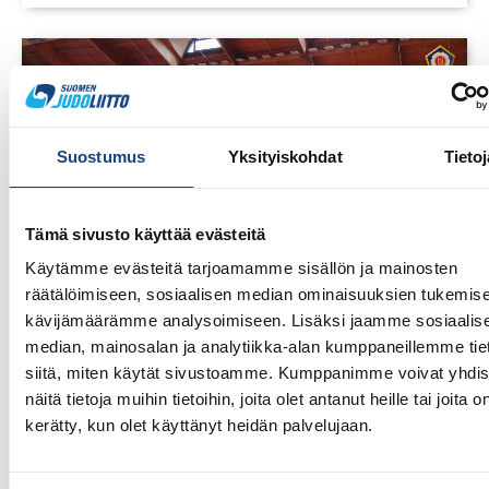
Suostumus
Yksityiskohdat
Tietoj
Tämä sivusto käyttää evästeitä
Käytämme evästeitä tarjoamamme sisällön ja mainosten
räätälöimiseen, sosiaalisen median ominaisuuksien tukemise
kävijämäärämme analysoimiseen. Lisäksi jaamme sosiaalis
13.7.2026
median, mainosalan ja analytiikka-alan kumppaneillemme tie
Yksittäisiä otteluvoittoja Paksin
siitä, miten käytät sivustoamme. Kumppanimme voivat yhdis
alle 21-vuotiaiden European
näitä tietoja muihin tietoihin, joita olet antanut heille tai joita o
Cupista
kerätty, kun olet käyttänyt heidän palvelujaan.