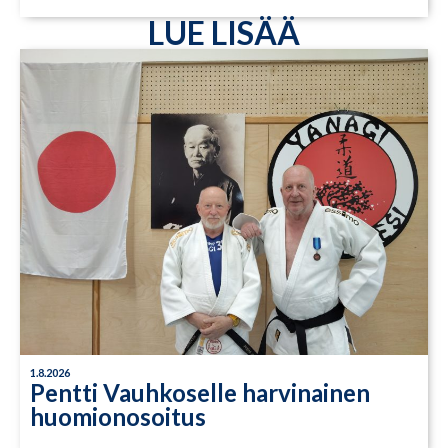
LUE LISÄÄ
1.8.2026
Pentti Vauhkoselle harvinainen
huomionosoitus