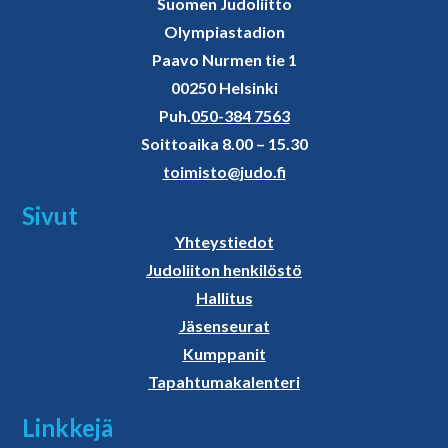
Suomen Judoliitto
Olympiastadion
Paavo Nurmen tie 1
00250 Helsinki
Puh.
050-384 7563
Soittoaika 8.00 – 15.30
toimisto@judo.fi
Sivut
Yhteystiedot
Judoliiton henkilöstö
Hallitus
Jäsenseurat
Kumppanit
Tapahtumakalenteri
Linkkejä