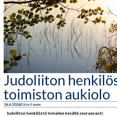
Judoliiton henkilö
toimiston aukiolo
26.6.2026
Otto Favén
Judoliiton henkilöstö lomailee kesällä seuraavasti: