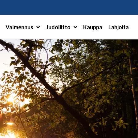
Hae
Valmennus
Judoliitto
Kauppa
Lahjoita