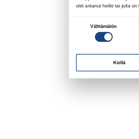
olet antanut heille tai joita o
Suostumuksen
Välttämätön
valinta
Kiellä