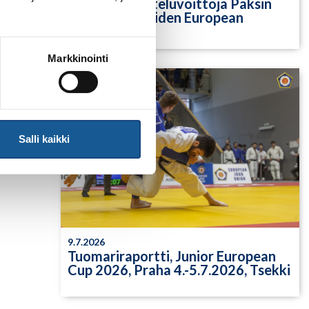
Yksittäisiä otteluvoittoja Paksin
alle 21-vuotiaiden European
Cupista
Markkinointi
Salli kaikki
9.7.2026
Tuomariraportti, Junior European
Cup 2026, Praha 4.-5.7.2026, Tsekki