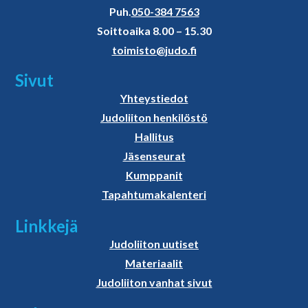
Puh.
050-384 7563
Soittoaika 8.00 – 15.30
toimisto@judo.fi
Sivut
Yhteystiedot
Judoliiton henkilöstö
Hallitus
Jäsenseurat
Kumppanit
Tapahtumakalenteri
Linkkejä
Judoliiton uutiset
Materiaalit
Judoliiton vanhat sivut