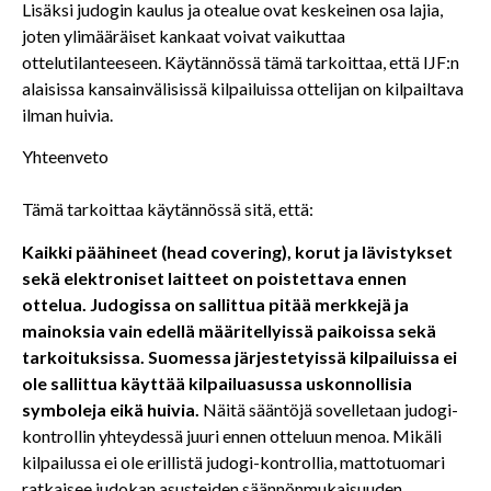
Lisäksi judogin kaulus ja otealue ovat keskeinen osa lajia,
joten ylimääräiset kankaat voivat vaikuttaa
ottelutilanteeseen. Käytännössä tämä tarkoittaa, että IJF:n
alaisissa kansainvälisissä kilpailuissa ottelijan on kilpailtava
ilman huivia.
Yhteenveto
Tämä tarkoittaa käytännössä sitä, että:
Kaikki päähineet (head covering), korut ja lävistykset
sekä elektroniset laitteet on poistettava ennen
ottelua. Judogissa on sallittua pitää merkkejä ja
mainoksia vain edellä määritellyissä paikoissa sekä
tarkoituksissa. Suomessa järjestetyissä kilpailuissa ei
ole sallittua käyttää kilpailuasussa uskonnollisia
symboleja eikä huivia.
Näitä sääntöjä sovelletaan judogi-
kontrollin yhteydessä juuri ennen otteluun menoa. Mikäli
kilpailussa ei ole erillistä judogi-kontrollia, mattotuomari
ratkaisee judokan asusteiden säännönmukaisuuden.