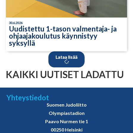
30.6.2026
Uudistettu 1-tason valmentaja- ja
ohjaajakoulutus käynnistyy
syksyllä
Lataa lisää
KAIKKI UUTISET LADATTU
Yhteystiedot
Suomen Judoliitto
Olympiastadion
Paavo Nurmen tie 1
00250 Helsinki