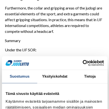
Furthermore, the collar and gripping areas of the judogi are
essential elements of the sport, and extra garments could
affect gripping situations. In practice, this means that in IJF
international competitions, athletes are required to
compete without a headscarf.
Summary
Under the IJF SOR:
Religious symbols are not allowed on the competition
uniform. Headscarves (hijab) are not permitted in
Finnish judo competitions. Only specifically authorized
Suostumus
Yksityiskohdat
Tietoja
markings are allowed on the judogi.
Should there not be a
judogi-control system in the competition venue, the judo
referee will decide the suitability of judogi and the
Tämä sivusto käyttää evästeitä
competition uniform. Note that every athlete should ensure
that she or he is not carrying a prohibited object. This
Käytämme evästeitä tarjoamamme sisällön ja mainosten
includes the holding or wearing of any electronic devices.
räätälöimiseen, sosiaalisen median ominaisuuksien