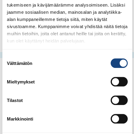
Any head covering, jewellery or body piercings must be
tukemiseen ja kävijämäärämme analysoimiseen. Lisäksi
removed.
jaamme sosiaalisen median, mainosalan ja analytiikka-
alan kumppaneillemme tietoja siitä, miten käytät
Suomen Judoliiton tuomarikomissio
sivustoamme. Kumppanimme voivat yhdistää näitä tietoja
Finnish Judo Association’s Referee Comission
muihin tietoihin, joita olet antanut heille tai joita on kerätty,
kun olet käyttänyt heidän palvelujaan.
Suostumuksen
Välttämätön
valinta
Mieltymykset
Tilastot
Markkinointi