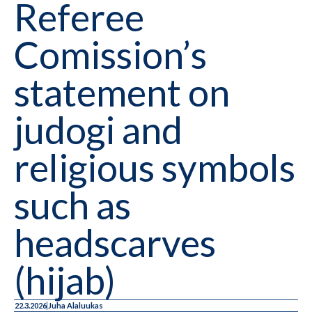
Referee
Comission’s
statement on
judogi and
religious symbols
such as
headscarves
(hijab)
22.3.2026
Juha Alaluukas