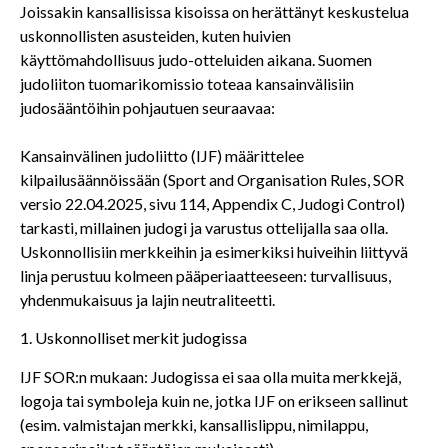
Joissakin kansallisissa kisoissa on herättänyt keskustelua
uskonnollisten asusteiden, kuten huivien
käyttömahdollisuus judo-otteluiden aikana. Suomen
judoliiton tuomarikomissio toteaa kansainvälisiin
judosääntöihin pohjautuen seuraavaa:
Kansainvälinen judoliitto (IJF) määrittelee
kilpailusäännöissään (Sport and Organisation Rules, SOR
versio 22.04.2025, sivu 114, Appendix C, Judogi Control)
tarkasti, millainen judogi ja varustus ottelijalla saa olla.
Uskonnollisiin merkkeihin ja esimerkiksi huiveihin liittyvä
linja perustuu kolmeen pääperiaatteeseen: turvallisuus,
yhdenmukaisuus ja lajin neutraliteetti.
1. Uskonnolliset merkit judogissa
IJF SOR:n mukaan: Judogissa ei saa olla muita merkkejä,
logoja tai symboleja kuin ne, jotka IJF on erikseen sallinut
(esim. valmistajan merkki, kansallislippu, nimilappu,