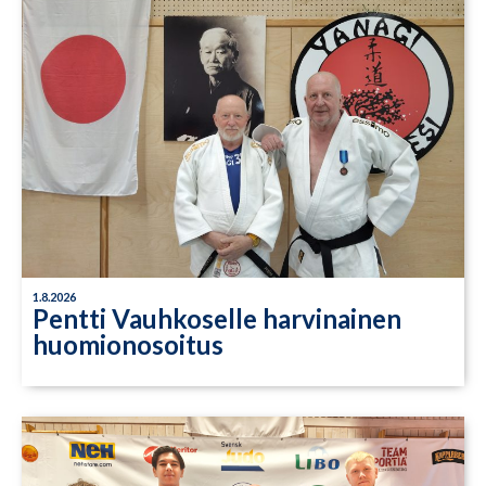
1.8.2026
Pentti Vauhkoselle harvinainen
huomionosoitus