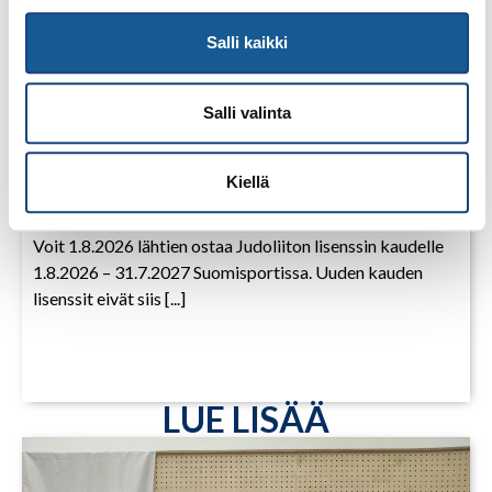
Salli kaikki
Salli valinta
28.7.2026
Uudet lisenssit ostettavissa
Kiellä
1.8.2026 alkaen
Voit 1.8.2026 lähtien ostaa Judoliiton lisenssin kaudelle
1.8.2026 – 31.7.2027 Suomisportissa. Uuden kauden
lisenssit eivät siis [...]
LUE LISÄÄ