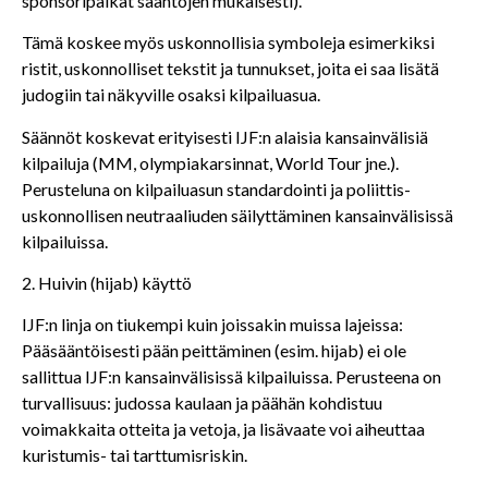
sponsoripaikat sääntöjen mukaisesti).
Tämä koskee myös uskonnollisia symboleja esimerkiksi
ristit, uskonnolliset tekstit ja tunnukset, joita ei saa lisätä
judogiin tai näkyville osaksi kilpailuasua.
Säännöt koskevat erityisesti IJF:n alaisia kansainvälisiä
kilpailuja (MM, olympiakarsinnat, World Tour jne.).
Perusteluna on kilpailuasun standardointi ja poliittis-
uskonnollisen neutraaliuden säilyttäminen kansainvälisissä
kilpailuissa.
2. Huivin (hijab) käyttö
IJF:n linja on tiukempi kuin joissakin muissa lajeissa:
Pääsääntöisesti pään peittäminen (esim. hijab) ei ole
sallittua IJF:n kansainvälisissä kilpailuissa. Perusteena on
turvallisuus: judossa kaulaan ja päähän kohdistuu
voimakkaita otteita ja vetoja, ja lisävaate voi aiheuttaa
kuristumis- tai tarttumisriskin.