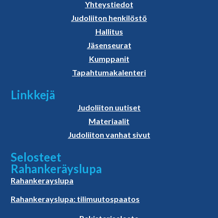
Yhteystiedot
Judoliiton henkilöstö
Hallitus
Jäsenseurat
Kumppanit
Tapahtumakalenteri
Linkkejä
Judoliiton uutiset
Materiaalit
Judoliiton vanhat sivut
Selosteet
Rahankeräyslupa
Rahankerayslupa
Rahankerayslupa: tilimuutospaatos