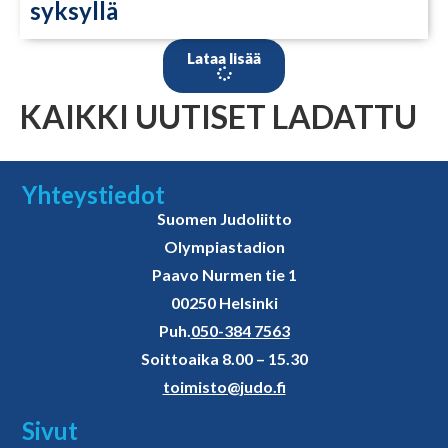
syksyllä
Lataa lisää
KAIKKI UUTISET LADATTU
Yhteystiedot
Suomen Judoliitto
Olympiastadion
Paavo Nurmen tie 1
00250 Helsinki
Puh.
050-384 7563
Soittoaika 8.00 – 15.30
toimisto@judo.fi
Sivut