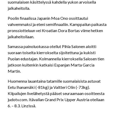
suomalaisen käsittelyssä kahdella yukon arvoisella
jalkaheitolla.
Poolin finaalissa Japanin Moa Ono osoittautui
vahvemmaksi ja eteni semifinaaliin. Kamppailun paikasta
pronssiotteluun vei Kroatian Dora Bortas viime hetken
jalkaheitollaan.
Samassa painoluokassa otellut Pihla Salonen aloitti
suoraan toiselta kierrokselta sijoitettuna ja kukisti
Puolan edustajan. Kolmannella kierroksella Salosen tien
jatkoon kuitenkin katkaisi Espanjan Marta Garcia
Martin.
Huomenna lauantaina tatamille suomalaisista astuvat
Eetu Ihanamäki (-81kg) ja Valtteri Olin (-73kg).
Kilpailujen livelähetystä pääset seuraamaan osoitteesta
judotv.com. Itävallan Grand Prix Upper Austria otellaan
6. – 8.3. Linzissä.