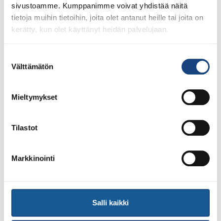
sivustoamme. Kumppanimme voivat yhdistää näitä
tietoja muihin tietoihin, joita olet antanut heille tai joita on
kerätty, kun olet käyttänyt heidän palvelujaan.
Suostumuksen
23.7.2026
Välttämätön
valinta
Tuomariraportti Swedish A-Judo/VI
Open 2026, 14.-17.5.2026,
Lindesberg, Ruotsi
Mieltymykset
Tilastot
Markkinointi
Salli kaikki