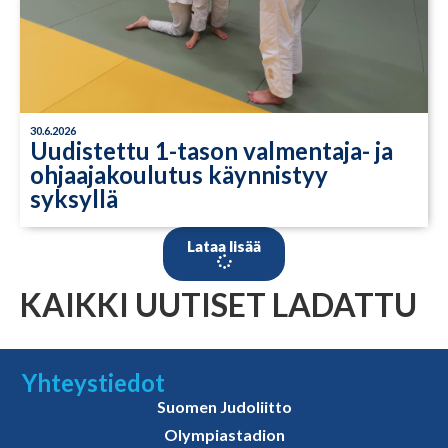
30.6.2026
Uudistettu 1-tason valmentaja- ja
ohjaajakoulutus käynnistyy
syksyllä
Lataa lisää
KAIKKI UUTISET LADATTU
Yhteystiedot
Suomen Judoliitto
Olympiastadion