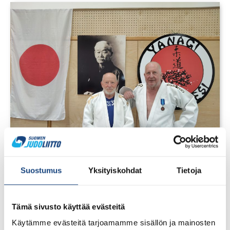
1.8.2026
Suostumus
Yksityiskohdat
Tietoja
Pentti Vauhkoselle harvinainen
huomionosoitus
Tämä sivusto käyttää evästeitä
Käytämme evästeitä tarjoamamme sisällön ja mainosten