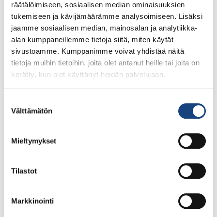
räätälöimiseen, sosiaalisen median ominaisuuksien
tukemiseen ja kävijämäärämme analysoimiseen. Lisäksi
jaamme sosiaalisen median, mainosalan ja analytiikka-
alan kumppaneillemme tietoja siitä, miten käytät
sivustoamme. Kumppanimme voivat yhdistää näitä
tietoja muihin tietoihin, joita olet antanut heille tai joita on
kerätty, kun olet käyttänyt heidän palvelujaan.
Suostumuksen
Välttämätön
valinta
Mieltymykset
23.7.2026
Tuomariraportti Swedish A-Judo/VI
Open 2026, 14.-17.5.2026,
Tilastot
Lindesberg, Ruotsi
Markkinointi