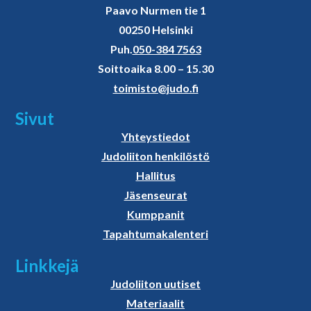
Paavo Nurmen tie 1
00250 Helsinki
Puh.
050-384 7563
Soittoaika 8.00 – 15.30
toimisto@judo.fi
Sivut
Yhteystiedot
Judoliiton henkilöstö
Hallitus
Jäsenseurat
Kumppanit
Tapahtumakalenteri
Linkkejä
Judoliiton uutiset
Materiaalit