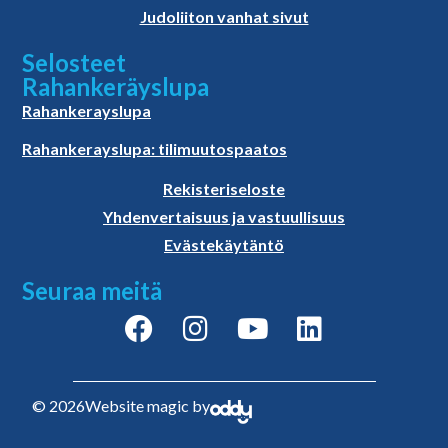
Judoliiton vanhat sivut
Selosteet
Rahankeräyslupa
Rahankerayslupa
Rahankerayslupa: tilimuutospaatos
Rekisteriseloste
Yhdenvertaisuus ja vastuullisuus
Evästekäytäntö
Seuraa meitä
© 2026
Website magic by