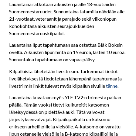
Lauantaina ratkotaan aikuisten ja alle 18-vuotiaiden
Suomenmestaruudet. Sunnuntaina tatamilla nähdään alle
21-vuotiaat, veteraanit ja parajudo sekä viikonlopun
kohokohtana aikuisten seurajoukkueiden
Suomenmestaruuskilpailut.
Lauantaina liput tapahtumaan saa ostettua Bläk Boksin
ovelta. Aikuisten lipun hinta on 19 euroa, lasten 10 euroa.
Sunnuntaina tapahtumaan on vapaa pääsy.
Kilpailuista lähetetään livestream. Tarkemmat tiedot
livelähetyksestä tiedotetaan lähempänä tapahtumaa ja
livestriimin linkit tulevat myös kilpailun sivuille
tänne
.
Lauantaina kuvataan myös YLE TV2:n toimesta paikan
päällä. Tämän vuoksi tietyt kulkureitit katsomon
läheisyydessä on pidettävä auki. Tätä valvovat
järjestyksenvalvojat. Kilpailupaikalla on katsomo
erikseen urheilijoille ja yleisölle. A-katsomo on varattu
lipun ostaneelle yleisölle ja B-katsomo kilpailijoille ja