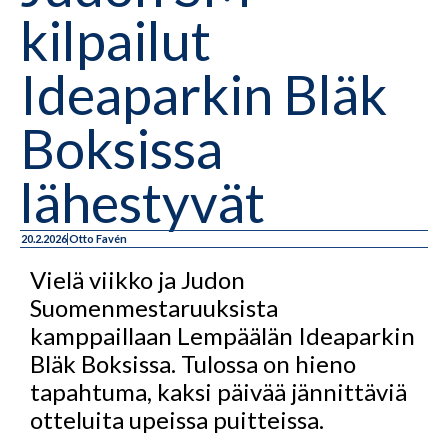
kilpailut
Ideaparkin Bläk
Boksissa
lähestyvät
20.2.2026
Otto Favén
Vielä viikko ja Judon
Suomenmestaruuksista
kamppaillaan Lempäälän Ideaparkin
Bläk Boksissa. Tulossa on hieno
tapahtuma, kaksi päivää jännittäviä
otteluita upeissa puitteissa.