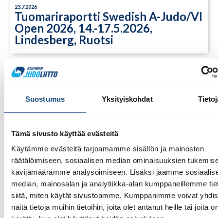
23.7.2026
Tuomariraportti Swedish A-Judo/VI
Open 2026, 14.-17.5.2026,
Lindesberg, Ruotsi
Suostumus
Yksityiskohdat
Tietoj
Tämä sivusto käyttää evästeitä
Käytämme evästeitä tarjoamamme sisällön ja mainosten
räätälöimiseen, sosiaalisen median ominaisuuksien tukemise
kävijämäärämme analysoimiseen. Lisäksi jaamme sosiaalis
median, mainosalan ja analytiikka-alan kumppaneillemme tie
siitä, miten käytät sivustoamme. Kumppanimme voivat yhdis
13.7.2026
Yksittäisiä otteluvoittoja Paksin
näitä tietoja muihin tietoihin, joita olet antanut heille tai joita o