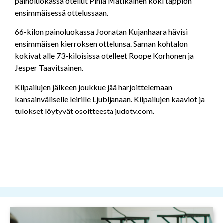
painoluokassa otellut Pihla Matikainen koki tappion
ensimmäisessä ottelussaan.
66-kilon painoluokassa Joonatan Kujanhaara hävisi
ensimmäisen kierroksen ottelunsa. Saman kohtalon
kokivat alle 73-kiloisissa otelleet Roope Korhonen ja
Jesper Taavitsainen.
Kilpailujen jälkeen joukkue jää harjoittelemaan
kansainväliselle leirille Ljubljanaan. Kilpailujen kaaviot ja
tulokset löytyvät osoitteesta judotv.com.