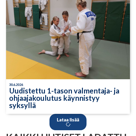
30.6.2026
Uudistettu 1-tason valmentaja- ja
ohjaajakoulutus käynnistyy
syksyllä
Lataa lisää