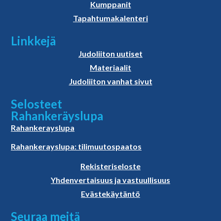
Kumppanit
Tapahtumakalenteri
Linkkejä
Judoliiton uutiset
Materiaalit
Judoliiton vanhat sivut
Selosteet
Rahankeräyslupa
Rahankerayslupa
Rahankerayslupa: tilimuutospaatos
Rekisteriseloste
Yhdenvertaisuus ja vastuullisuus
Evästekäytäntö
Seuraa meitä