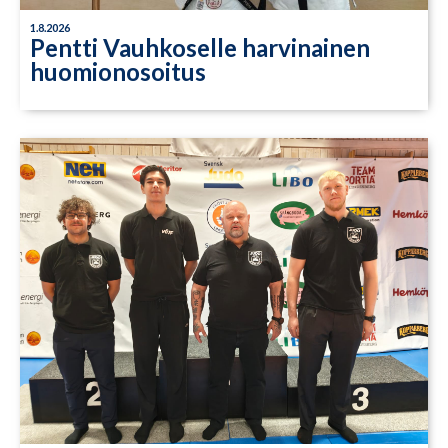
1.8.2026
Pentti Vauhkoselle harvinainen
huomionosoitus