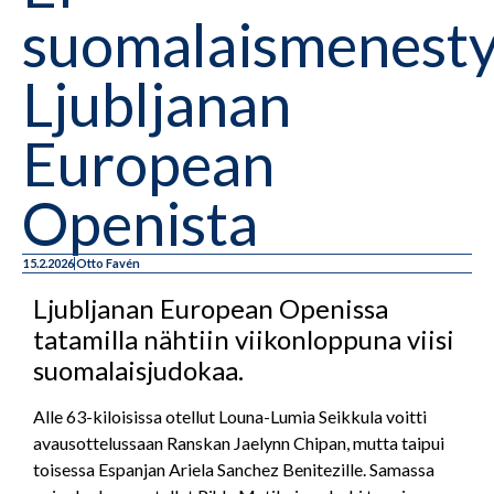
suomalaismenesty
Ljubljanan
European
Openista
15.2.2026
Otto Favén
Ljubljanan European Openissa
tatamilla nähtiin viikonloppuna viisi
suomalaisjudokaa.
Alle 63-kiloisissa otellut Louna-Lumia Seikkula voitti
avausottelussaan Ranskan Jaelynn Chipan, mutta taipui
toisessa Espanjan Ariela Sanchez Benitezille. Samassa