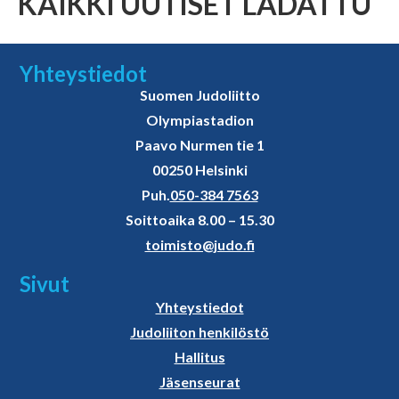
KAIKKI UUTISET LADATTU
Yhteystiedot
Suomen Judoliitto
Olympiastadion
Paavo Nurmen tie 1
00250 Helsinki
Puh.
050-384 7563
Soittoaika 8.00 – 15.30
toimisto@judo.fi
Sivut
Yhteystiedot
Judoliiton henkilöstö
Hallitus
Jäsenseurat