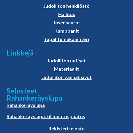
Judoliiton henkilöstö
Hallitus
Jäsenseurat
Kumppanit
Tapahtumakalenteri
Linkkejä
Judoliiton uutiset
Materiaalit
Judoliiton vanhat sivut
Selosteet
Rahankeräyslupa
Rahankerayslupa
Rahankerayslupa: tilimuutospaatos
Rekisteriseloste