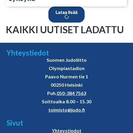
Lataa lisää
KAIKKI UUTISET LADATTU
Yhteystiedot
Suomen Judoliitto
Olympiastadion
Paavo Nurmen tie 1
00250 Helsinki
Puh.
050-384 7563
Soittoaika 8.00 – 15.30
toimisto@judo.fi
Sivut
Yhteystiedot