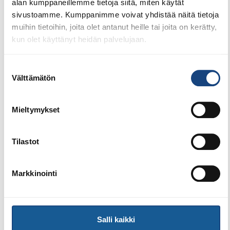
alan kumppaneillemme tietoja siitä, miten käytät
sivustoamme. Kumppanimme voivat yhdistää näitä tietoja
muihin tietoihin, joita olet antanut heille tai joita on kerätty,
kun olet käyttänyt heidän palvelujaan.
23.7.2026
Tuomariraportti Swedish A-Judo/VI
Suostumuksen
Open 2026, 14.-17.5.2026,
Välttämätön
valinta
Lindesberg, Ruotsi
Mieltymykset
Tilastot
Markkinointi
Salli kaikki