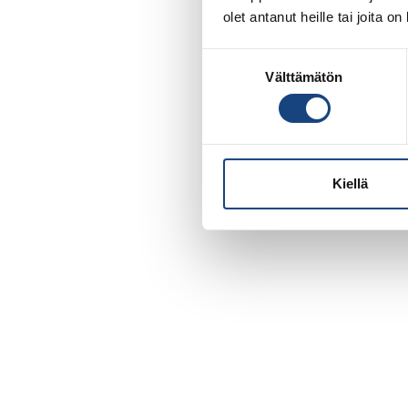
olet antanut heille tai joita o
Suostumuksen
Välttämätön
valinta
Kiellä