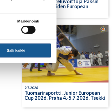
Yksittäisiä otteluvoittoja Paksin
alle 21-vuotiaiden European
Cupista
Markkinointi
Salli kaikki
9.7.2026
Tuomariraportti, Junior European
Cup 2026, Praha 4.-5.7.2026, Tsekki