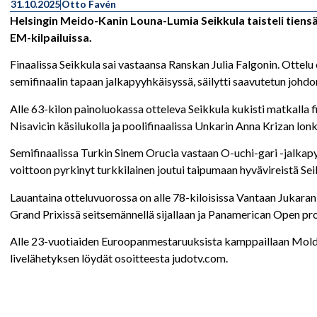
31.10.2025
Otto Favén
Helsingin Meido-Kanin Louna-Lumia Seikkula taisteli tiensä
EM-kilpailuissa.
Finaalissa Seikkula sai vastaansa Ranskan Julia Falgonin. Ottelu
semifinaalin tapaan jalkapyyhkäisyssä, säilytti saavutetun johdon
Alle 63-kilon painoluokassa otteleva Seikkula kukisti matkalla fi
Nisavicin käsilukolla ja poolifinaalissa Unkarin Anna Krizan lonk
Semifinaalissa Turkin Sinem Orucia vastaan O-uchi-gari -jalkapy
voittoon pyrkinyt turkkilainen joutui taipumaan hyvävireistä Se
Lauantaina otteluvuorossa on alle 78-kiloisissa Vantaan Jukara
Grand Prixissä seitsemännellä sijallaan ja Panamerican Open pro
Alle 23-vuotiaiden Euroopanmestaruuksista kamppaillaan Moldova
livelähetyksen löydät osoitteesta judotv.com.