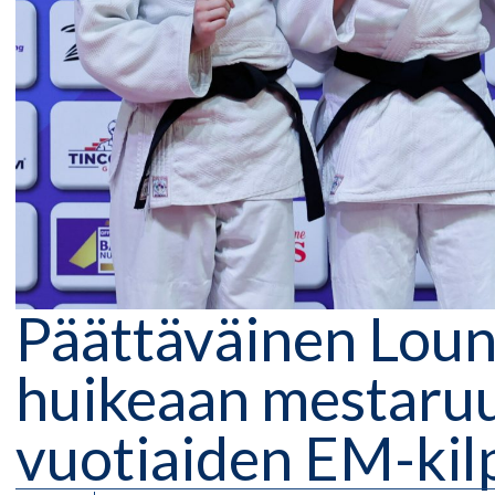
Päättäväinen Loun
huikeaan mestaruu
vuotiaiden EM-kilp