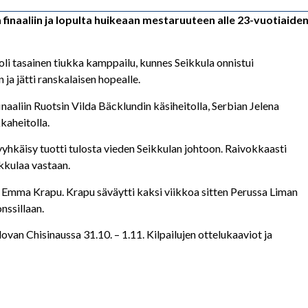
 finaaliin ja lopulta huikeaan mestaruuteen alle 23-vuotiaide
 oli tasainen tiukka kamppailu, kunnes Seikkula onnistui
 ja jätti ranskalaisen hopealle.
naaliin Ruotsin Vilda Bäcklundin käsiheitolla, Serbian Jelena
kaheitolla.
yhkäisy tuotti tulosta vieden Seikkulan johtoon. Raivokkaasti
ikkulaa vastaan.
n Emma Krapu. Krapu säväytti kaksi viikkoa sitten Perussa Liman
nssillaan.
n Chisinaussa 31.10. – 1.11. Kilpailujen ottelukaaviot ja