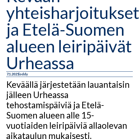
yhteisharjoitukse
ja Etelä-Suomen
alueen leiripäivät
Urheassa
7.1.2025
oddy
Keväällä järjestetään lauantaisin
jälleen Urheassa
tehostamispäiviä ja Etelä-
Suomen alueen alle 15-
vuotiaiden leiripäiviä allaolevan
aikataulun mukaisesti.