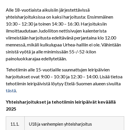
Alle 18-vuotiaista aikuisiin järjestettävissä
yhteisharjoituksissa on kaksi harjoitusta: Ensimmäinen
10:30 – 12:30 ja toinen 14:30 – 16:30. Harjoituksiin
ilmoittaudutaan Judoliiton nettisivujen kalenterista
viimeistään harjoitusta edeltävänä perjantaina klo 12.00
mennessä, mikäli kulkulupaa Urhea-halliin ei ole. Vähintään
sinistä vyötä ja alle minimissään 55-/-52-kilon
painoluokkarajaa edellytetään.
Tehotiimin alle 15-vuotiaille suunnattujen leiripäivien
harjoitukset ovat 9:00 – 10:30 ja 12:30 – 14:00. Lisää tietoa
tehotiimin leiripäivistä löytyy Etelä-Suomen alueen sivuilta
tästä
.
Yhteisharjoitukset ja tehotiimin leiripäivät keväällä
2025
11.1.
U18 ja vanhempien yhteisharjoitus