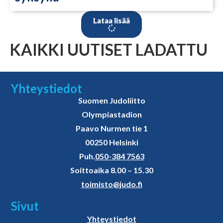
Lataa lisää
KAIKKI UUTISET LADATTU
Yhteystiedot
Suomen Judoliitto
Olympiastadion
Paavo Nurmen tie 1
00250 Helsinki
Puh.
050-384 7563
Soittoaika 8.00 – 15.30
toimisto@judo.fi
Sivut
Yhteystiedot