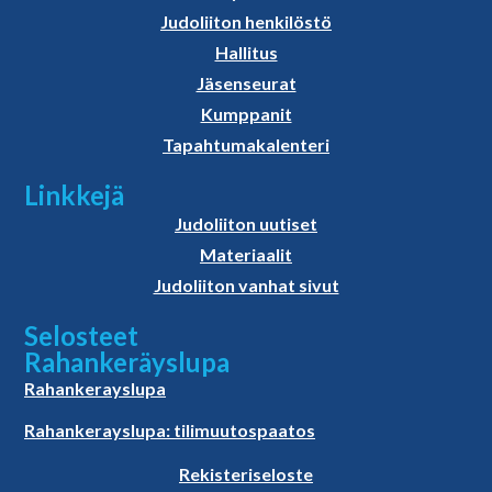
Judoliiton henkilöstö
Hallitus
Jäsenseurat
Kumppanit
Tapahtumakalenteri
Linkkejä
Judoliiton uutiset
Materiaalit
Judoliiton vanhat sivut
Selosteet
Rahankeräyslupa
Rahankerayslupa
Rahankerayslupa: tilimuutospaatos
Rekisteriseloste