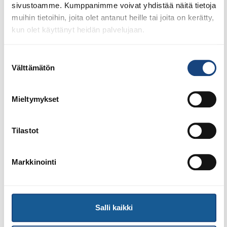
sivustoamme. Kumppanimme voivat yhdistää näitä tietoja
muihin tietoihin, joita olet antanut heille tai joita on kerätty,
kun olet käyttänyt heidän palvelujaan.
Suostumuksen
1.8.2026
Välttämätön
Pentti Vauhkoselle harvinainen
valinta
huomionosoitus
Mieltymykset
Tilastot
Markkinointi
Salli kaikki