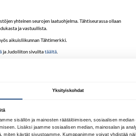
estöjen yhteinen seurojen laatuohjelma. Tähtiseurassa ollaan
dukasta ja vastuullista.
myös aikuisliikunnan Tähtimerkki.
ä
ja Judoliiton sivuilta
täältä
.
Yksityiskohdat
itä
mme sisällön ja mainosten räätälöimiseen, sosiaalisen median
iseen. Lisäksi jaamme sosiaalisen median, mainosalan ja analy
, miten käytät sivustoamme. Kumppanimme voivat yhdistää näitä t