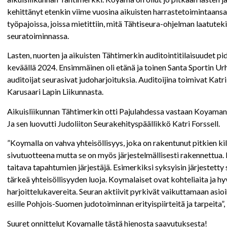
kehittänyt etenkin viime vuosina aikuisten harrastetoimintaan
työpajoissa, joissa mietittiin, mitä Tähtiseura-ohjelman laatutek
seuratoiminnassa.
Lasten, nuorten ja aikuisten Tähtimerkin auditointitilaisuudet p
keväällä 2024. Ensimmäinen oli etänä ja toinen Santa Sportin Urhe
auditoijat seurasivat judoharjoituksia. Auditoijina toimivat Katri 
Karusaari Lapin Liikunnasta.
Aikuisliikunnan Tähtimerkin otti Pajulahdessa vastaan Koyama
Ja sen luovutti Judoliiton Seurakehityspäällikkö Katri Forssell.
”Koymalla on vahva yhteisöllisyys, joka on rakentunut pitkien k
sivutuotteena mutta se on myös järjestelmällisesti rakennettua.
taitava tapahtumien järjestäjä. Esimerkiksi syksyisin järjestett
tärkeä yhteisöllisyyden luoja. Koymalaiset ovat kohteliaita ja hy
harjoittelukavereita. Seuran aktiivit pyrkivät vaikuttamaan asioih
esille Pohjois-Suomen judotoiminnan erityispiirteitä ja tarpeita”
Suuret onnittelut Koyamalle tästä hienosta saavutuksesta!