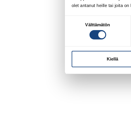
olet antanut heille tai joita o
Suostumuksen
Välttämätön
valinta
Kiellä