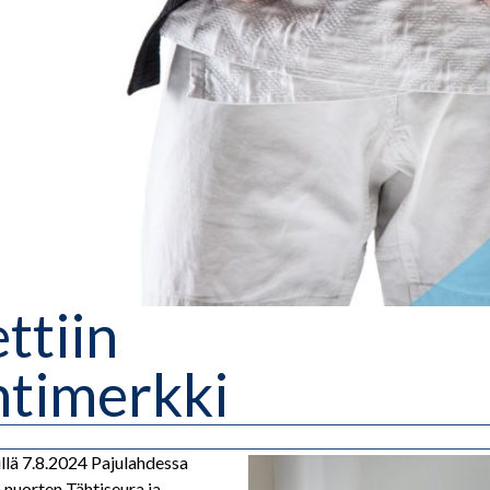
ttiin
htimerkki
llä 7.8.2024 Pajulahdessa
a nuorten Tähtiseura ja