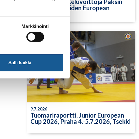
Yksittäisiä otteluvoittoja Paksin
alle 21-vuotiaiden European
Cupista
Markkinointi
Salli kaikki
9.7.2026
Tuomariraportti, Junior European
Cup 2026, Praha 4.-5.7.2026, Tsekki