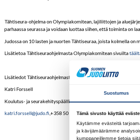
Tähtiseura-ohjelma on Olympiakomitean, lajiliittojen ja aluejärj
parhaassa seurassa ja voidaan luottaa siihen, että toiminta on laa
Judossa on 10 lasten ja nuorten Tähtiseuraa, joista kolmella on 
Lisätietoa Tähtiseuraohjelmasta Olympiakomitean sivuilta
täält
Lisätiedot Tähtiseuraohjelmasta:
Katri Forssell
Suostumus
Koulutus- ja seurakehityspäällikkö
katri.forssell@judo.fi
,+358 50 322 6090
Tämä sivusto käyttää eväste
Käytämme evästeitä tarjoama
ja kävijämäärämme analysoim
kumppaneillemme tietoja siitä