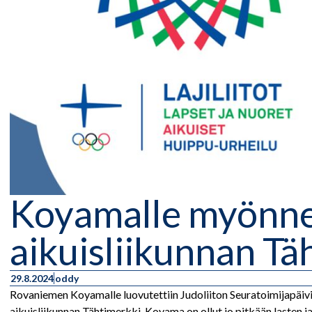
Koyamalle myönne
aikuisliikunnan Tä
29.8.2024
oddy
Rovaniemen Koyamalle luovutettiin Judoliiton Seuratoimijapäivi
aikuisliikunnan Tähtimerkki. Koyama on ollut jo pitkään lasten j