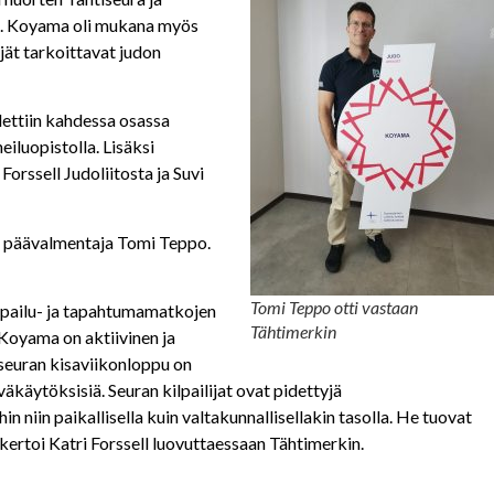
sa. Koyama oli mukana myös
ijät tarkoittavat judon
idettiin kahdessa osassa
iluopistolla. Lisäksi
Forssell Judoliitosta ja Suvi
n päävalmentaja Tomi Teppo.
Tomi Teppo otti vastaan
ilpailu- ja tapahtumamatkojen
Tähtimerkin
 Koyama on aktiivinen ja
y seuran kisaviikonloppu on
väkäytöksisiä. Seuran kilpailijat ovat pidettyjä
in niin paikallisella kuin valtakunnallisellakin tasolla. He tuovat
, kertoi Katri Forssell luovuttaessaan Tähtimerkin.