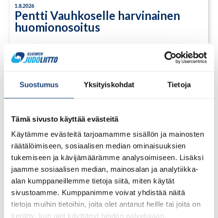
1.8.2026
Pentti Vauhkoselle harvinainen
huomionosoitus
Suostumus
Yksityiskohdat
Tietoja
Tämä sivusto käyttää evästeitä
Käytämme evästeitä tarjoamamme sisällön ja mainosten
räätälöimiseen, sosiaalisen median ominaisuuksien
tukemiseen ja kävijämäärämme analysoimiseen. Lisäksi
jaamme sosiaalisen median, mainosalan ja analytiikka-
alan kumppaneillemme tietoja siitä, miten käytät
sivustoamme. Kumppanimme voivat yhdistää näitä
tietoja muihin tietoihin, joita olet antanut heille tai joita on
kerätty, kun olet käyttänyt heidän palvelujaan.
23.7.2026