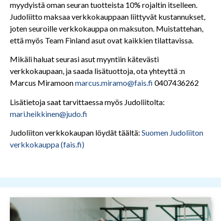
myydyistä oman seuran tuotteista 10% rojaltin itselleen.
Judoliitto maksaa verkkokauppaan liittyvät kustannukset,
joten seuroille verkkokauppa on maksuton. Muistattehan,
että myös Team Finland asut ovat kaikkien tilattavissa.
Mikäli haluat seurasi asut myyntiin kätevästi
verkkokaupaan, ja saada lisätuottoja, ota yhteyttä :n
Marcus Miramoon
marcus.miramo@fais.fi
0407436262
Lisätietoja saat tarvittaessa myös Judoliitolta:
mari.heikkinen@judo.fi
Judoliiton verkkokaupan löydät täältä:
Suomen Judoliiton
verkkokauppa (fais.fi)