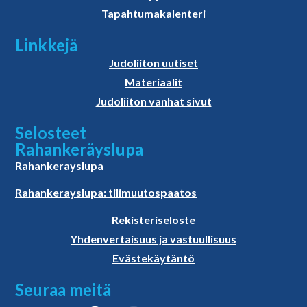
Tapahtumakalenteri
Linkkejä
Judoliiton uutiset
Materiaalit
Judoliiton vanhat sivut
Selosteet
Rahankeräyslupa
Rahankerayslupa
Rahankerayslupa: tilimuutospaatos
Rekisteriseloste
Yhdenvertaisuus ja vastuullisuus
Evästekäytäntö
Seuraa meitä