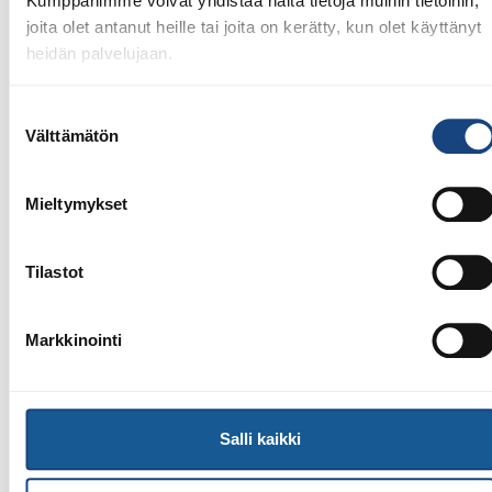
Kumppanimme voivat yhdistää näitä tietoja muihin tietoihin,
joita olet antanut heille tai joita on kerätty, kun olet käyttänyt
heidän palvelujaan.
Suostumuksen
Välttämätön
valinta
Mieltymykset
23.7.2026
Tuomariraportti Swedish A-Judo/VI
Open 2026, 14.-17.5.2026,
Tilastot
Lindesberg, Ruotsi
Markkinointi
Salli kaikki