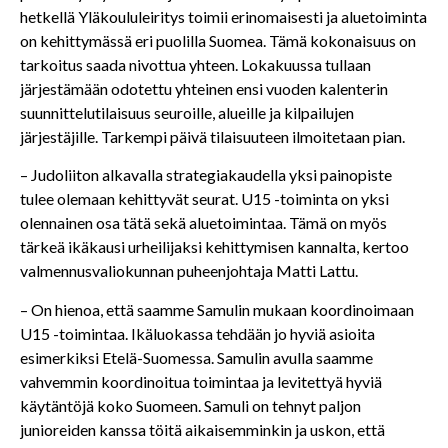
hetkellä Yläkoululeiritys toimii erinomaisesti ja aluetoiminta
on kehittymässä eri puolilla Suomea. Tämä kokonaisuus on
tarkoitus saada nivottua yhteen. Lokakuussa tullaan
järjestämään odotettu yhteinen ensi vuoden kalenterin
suunnittelutilaisuus seuroille, alueille ja kilpailujen
järjestäjille. Tarkempi päivä tilaisuuteen ilmoitetaan pian.
– Judoliiton alkavalla strategiakaudella yksi painopiste
tulee olemaan kehittyvät seurat. U15 -toiminta on yksi
olennainen osa tätä sekä aluetoimintaa. Tämä on myös
tärkeä ikäkausi urheilijaksi kehittymisen kannalta, kertoo
valmennusvaliokunnan puheenjohtaja Matti Lattu.
– On hienoa, että saamme Samulin mukaan koordinoimaan
U15 -toimintaa. Ikäluokassa tehdään jo hyviä asioita
esimerkiksi Etelä-Suomessa. Samulin avulla saamme
vahvemmin koordinoitua toimintaa ja levitettyä hyviä
käytäntöjä koko Suomeen. Samuli on tehnyt paljon
junioreiden kanssa töitä aikaisemminkin ja uskon, että