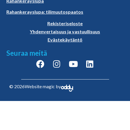
Rahankerayslupa
Rahankerayslupa: tilimuutospaatos
Rekisteriseloste
Yhdenvertaisuus ja vastuullisuus
Evästekäytäntö
Seuraa meitä
© 2026
Website magic by