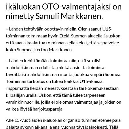
ikäluokan OTO-valmentajaksi on
nimetty Samuli Markkanen.
– Lähden tehtävään odottavin mielin. Olen saanut U15-
toiminnan toimimaan hyvin Etelä-Suomen alueella, ja uskon,
että saan skaalattua toiminnan sellaiseksi, että se palvelee
koko Suomea, kertoo Markkanen.
– Lähden kehittämään toimintaa niin, että se olisi
mahdollisimman edullista, minkä ansiosta toiminta
tavoittaisi mahdollisimman monta judokaa ympäri Suomea.
Toiminnan tarkoitus on tukea kaikkia U15-ikäisiä
riippumatta heidän menestyksestään tai kokemuksestaan
kilpailijan uralla. Uskon, että tämä tulee tarpeeseen
varsinkin nuorille, joilla ei ole omaa valmentajaa ja joiden on
vaikea löytää harjoituspareja.
Alle 15-vuotiaiden ikäluokan organisoituminen etenee pala
palalta syksyn aikana ja ensi vuonna täysipainoisesti. Tällä