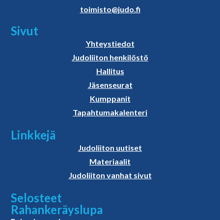
toimisto@judo.fi
Sivut
Yhteystiedot
Judoliiton henkilöstö
Hallitus
Jäsenseurat
Kumppanit
Tapahtumakalenteri
Linkkejä
Judoliiton uutiset
Materiaalit
Judoliiton vanhat sivut
Selosteet
Rahankeräyslupa