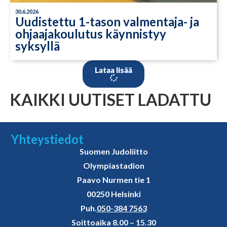
30.6.2026
Uudistettu 1-tason valmentaja- ja
ohjaajakoulutus käynnistyy
syksyllä
Lataa lisää
KAIKKI UUTISET LADATTU
Yhteystiedot
Suomen Judoliitto
Olympiastadion
Paavo Nurmen tie 1
00250 Helsinki
Puh.
050-384 7563
Soittoaika 8.00 – 15.30