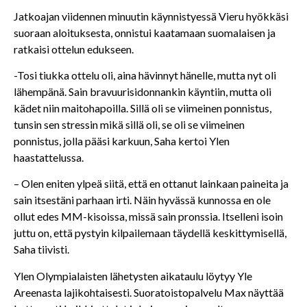
Jatkoajan viidennen minuutin käynnistyessä Vieru hyökkäsi
suoraan aloituksesta, onnistui kaatamaan suomalaisen ja
ratkaisi ottelun edukseen.
-Tosi tiukka ottelu oli, aina hävinnyt hänelle, mutta nyt oli
lähempänä. Sain bravuurisidonnankin käyntiin, mutta oli
kädet niin maitohapoilla. Sillä oli se viimeinen ponnistus,
tunsin sen stressin mikä sillä oli, se oli se viimeinen
ponnistus, jolla pääsi karkuun, Saha kertoi Ylen
haastattelussa.
– Olen eniten ylpeä siitä, että en ottanut lainkaan paineita ja
sain itsestäni parhaan irti. Näin hyvässä kunnossa en ole
ollut edes MM-kisoissa, missä sain pronssia. Itselleni isoin
juttu on, että pystyin kilpailemaan täydellä keskittymisellä,
Saha tiivisti.
Ylen Olympialaisten lähetysten aikataulu löytyy Yle
Areenasta lajikohtaisesti. Suoratoistopalvelu Max näyttää