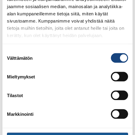
jaamme sosiaalisen median, mainosalan ja analytiikka-
alan kumppaneillemme tietoja siitä, miten käytät
sivustoamme. Kumppanimme voivat yhdistää näitä
tietoja muihin tietoihin, joita olet antanut heille tai joita on
kerätty, kun olet käyttänyt heidän palvelujaan.
Suostumuksen
Välttämätön
valinta
Mieltymykset
1.8.2026
Pentti Vauhkoselle harvinainen
huomionosoitus
Tilastot
Markkinointi