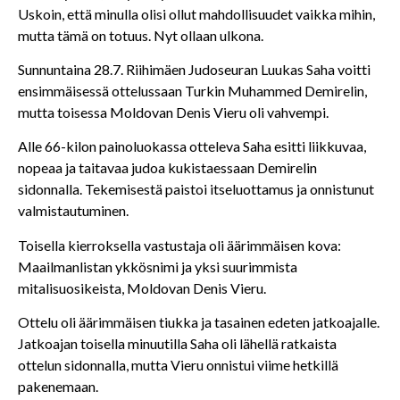
Uskoin, että minulla olisi ollut mahdollisuudet vaikka mihin,
mutta tämä on totuus. Nyt ollaan ulkona.
Sunnuntaina 28.7. Riihimäen Judoseuran Luukas Saha voitti
ensimmäisessä ottelussaan Turkin Muhammed Demirelin,
mutta toisessa Moldovan Denis Vieru oli vahvempi.
Alle 66-kilon painoluokassa otteleva Saha esitti liikkuvaa,
nopeaa ja taitavaa judoa kukistaessaan Demirelin
sidonnalla. Tekemisestä paistoi itseluottamus ja onnistunut
valmistautuminen.
Toisella kierroksella vastustaja oli äärimmäisen kova:
Maailmanlistan ykkösnimi ja yksi suurimmista
mitalisuosikeista, Moldovan Denis Vieru.
Ottelu oli äärimmäisen tiukka ja tasainen edeten jatkoajalle.
Jatkoajan toisella minuutilla Saha oli lähellä ratkaista
ottelun sidonnalla, mutta Vieru onnistui viime hetkillä
pakenemaan.