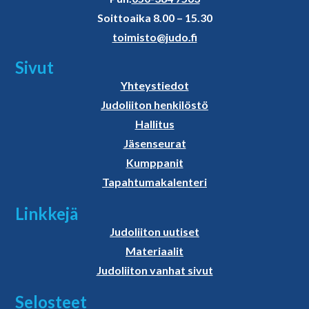
Soittoaika 8.00 – 15.30
toimisto@judo.fi
Sivut
Yhteystiedot
Judoliiton henkilöstö
Hallitus
Jäsenseurat
Kumppanit
Tapahtumakalenteri
Linkkejä
Judoliiton uutiset
Materiaalit
Judoliiton vanhat sivut
Selosteet