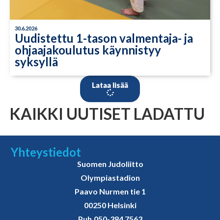
30.6.2026
Uudistettu 1-tason valmentaja- ja
ohjaajakoulutus käynnistyy
syksyllä
Lataa lisää
KAIKKI UUTISET LADATTU
Yhteystiedot
Suomen Judoliitto
Olympiastadion
Paavo Nurmen tie 1
00250 Helsinki
Puh.
050-384 7563