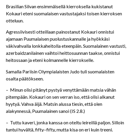
Brasilian Silvan ensimmäisellä kierroksella kukistanut
Kokauri eteni suomalaisen vastustajaksi toisen kierroksen
otteluun.
Agressiivisesti otteillaan painostanut Kokauri onnistui
ajamaan Puumalaisen puolustuskannalle ja hyökkäsi
väkivahvalla lonkkaheitolla eteenpäin. Suomalainen vastusti,
azerbaidzanilainen vaihtoi heittosuunnan taakse, onnistui
heitossaan ja eteni kolmannelle kierrokselle.
Samalla Pariisin Olympialaisten Judo tuli suomalaisten
osalta päätökseen.
– Minun olisi pitänyt pystyä venyttämään matsia vähän
pitempään. Kokauri on sen verran iso, että olisi alkanut
hyytyä. Vahva äijä. Matsin alussa tiesin, että olen
alakynnessä, Puumalainen sanoi (IS 2.8.)
– Tuttu kaveri, jonka kanssa on oteltu leireillä paljon. Silloin
tuntui hyvältä, fifty–fifty, mutta kisa on eri kuin treeni.