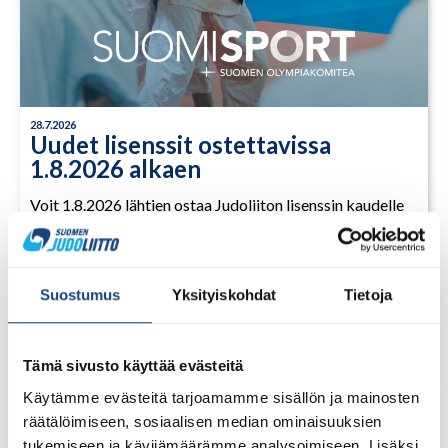
28.7.2026
Uudet lisenssit ostettavissa
1.8.2026 alkaen
Voit 1.8.2026 lähtien ostaa Judoliiton lisenssin kaudelle
1.8.2026 – 31.7.2027 Suomisportissa. Uuden kauden
lisenssit eivät siis [...]
Suostumus
Yksityiskohdat
Tietoja
LUE LISÄÄ
Tämä sivusto käyttää evästeitä
Käytämme evästeitä tarjoamamme sisällön ja mainosten
räätälöimiseen, sosiaalisen median ominaisuuksien
tukemiseen ja kävijämäärämme analysoimiseen. Lisäksi